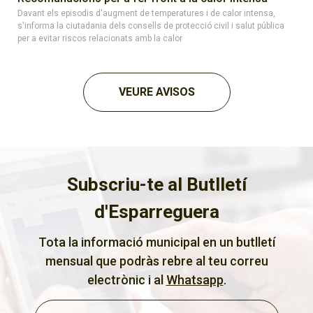
Davant els episodis d'augment de temperatures i de calor intensa,
s'informa la ciutadania dels consells de protecció civil i salut pública
per a evitar riscos relacionats amb la calor
VEURE AVISOS
Subscriu-te al Butlletí
d'Esparreguera
Tota la informació municipal en un butlletí
mensual que podràs rebre al teu correu
electrònic i al
Whatsapp
.