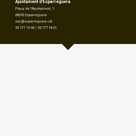
Ajuntament d'Esparreguera
Plaça de l'Ajuntament, 1
08292 Esparreguera
oac@esparreguera.cat
93 777 10 00
/
93 777 18 01