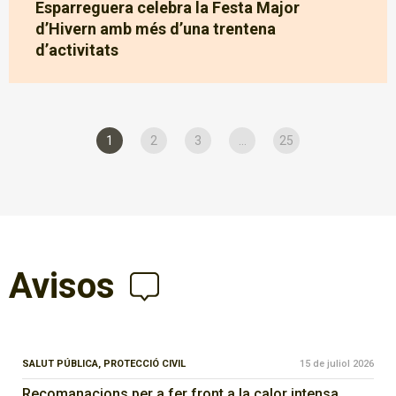
Esparreguera celebra la Festa Major
d’Hivern amb més d’una trentena
d’activitats
1
2
3
...
25
Avisos
SALUT PÚBLICA,
PROTECCIÓ CIVIL
15 de juliol 2026
Recomanacions per a fer front a la calor intensa