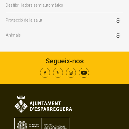
Desfibril·ladors semiautomàtics
Protecció de la salut
Animals
Segueix-nos