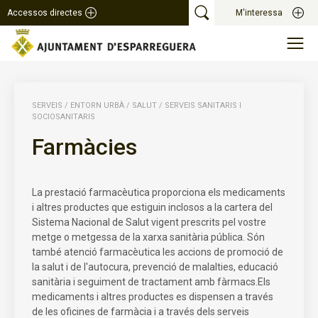
Accessos directes
M'interessa
SERVEIS
/
ENTORN URBÀ
/
SALUT
/
SERVEIS SANITARIS I
SOCIOSANITARIS
Farmàcies
La prestació farmacèutica proporciona els medicaments
i altres productes que estiguin inclosos a la cartera del
Sistema Nacional de Salut vigent prescrits pel vostre
metge o metgessa de la xarxa sanitària pública. Són
també atenció farmacèutica les accions de promoció de
la salut i de l'autocura, prevenció de malalties, educació
sanitària i seguiment de tractament amb fàrmacs.Els
medicaments i altres productes es dispensen a través
de les oficines de farmàcia i a través dels serveis