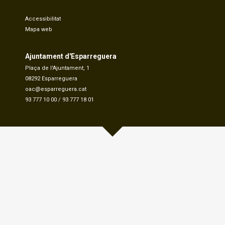
Accessibilitat
Mapa web
Ajuntament d'Esparreguera
Plaça de l'Ajuntament, 1
08292 Esparreguera
oac@esparreguera.cat
93 777 10 00
/
93 777 18 01