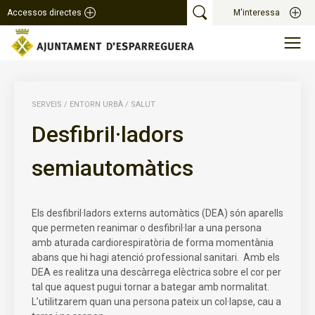
Accessos directes
M'interessa
SERVEIS
/
ENTORN URBÀ
/
SALUT
Desfibril·ladors
semiautomàtics
Els desfibril·ladors externs automàtics (DEA) són aparells
que permeten reanimar o desfibril·lar a una persona
amb aturada cardiorespiratòria de forma momentània
abans que hi hagi atenció professional sanitari. Amb els
DEA es realitza una descàrrega elèctrica sobre el cor per
tal que aquest pugui tornar a bategar amb normalitat.
L’utilitzarem quan una persona pateix un col·lapse, cau a