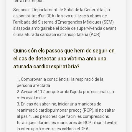
terra i no respon.
Segons el Departament de Salut de la Generalitat, la
disponibilitat d'un DEA i la seva utilització abans de
l'arribada del Sistema d'Emergències Mèdiques (SEM),
s'associa amb gairebé el doble de supervivència davant
d'una aturada cardíaca extrahospitalària (ACR).
Quins són els passos que hem de seguir en
el cas de detectar una víctima amb una
aturada cardiorespiratòria?
Comprovar la consciència i la respiració de la
persona afectada
Avisar el 112 perquè arribi l’ajuda professional com
més aviat millor
En cas de saber-ne, iniciar una maniobra de
reanimació cardiopulmonar precoç (RCP), si no saltar
al pas 4. Les persones que facin les compressions
toràciques durant les maniobres de RCP, n'han d’evitar
la interrupció mentre es col·loca el DEA.