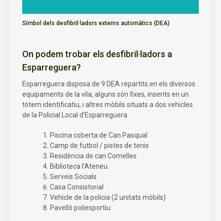
Símbol dels desfibril·ladors externs automàtics (DEA)
On podem trobar els desfibril·ladors a
Esparreguera?
Esparreguera disposa de 9 DEA repartits en els diversos
equipaments de la vila, alguns són fixes, inserits en un
tòtem identificatiu, i altres mòbils situats a dos vehicles
de la Policial Local d’Esparreguera.
Piscina coberta de Can Pasqual
Camp de futbol / pistes de tenis
Residència de can Comelles
Biblioteca l’Ateneu
Serveis Socials
Casa Consistorial
Vehicle de la policia (2 unitats mòbils)
Pavelló poliesportiu