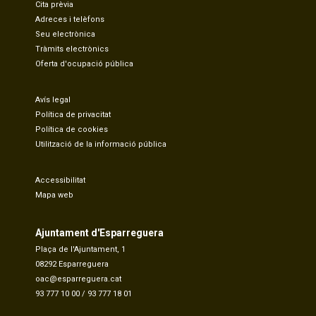
Cita prèvia
Adreces i telèfons
Seu electrònica
Tràmits electrònics
Oferta d'ocupació pública
Avís legal
Política de privacitat
Política de cookies
Utilització de la informació pública
Accessibilitat
Mapa web
Ajuntament d'Esparreguera
Plaça de l'Ajuntament, 1
08292 Esparreguera
oac@esparreguera.cat
93 777 10 00
/
93 777 18 01