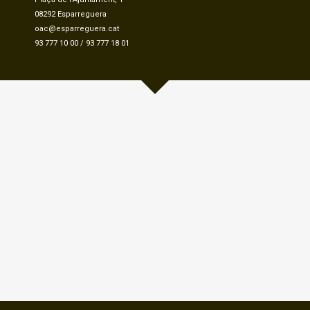
08292 Esparreguera
oac@esparreguera.cat
93 777 10 00
/
93 777 18 01