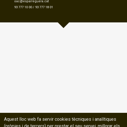
oac@esparreguera.cat
93 777 10 00
/
93 777 18 01
Aquest lloc web fa servir cookies tècniques i analítiques
(pròpies i de tercers) per prestar el seu servei, millorar els