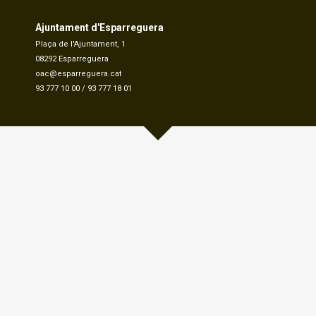
Ajuntament d'Esparreguera
Plaça de l'Ajuntament, 1
08292 Esparreguera
oac@esparreguera.cat
93 777 10 00
/
93 777 18 01