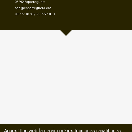
08292 Esparreguera
oac@esparreguera.cat
93 777 10 00
/
93 777 18 01
Aquest lloc web fa servir cookies tècniques i analítiques