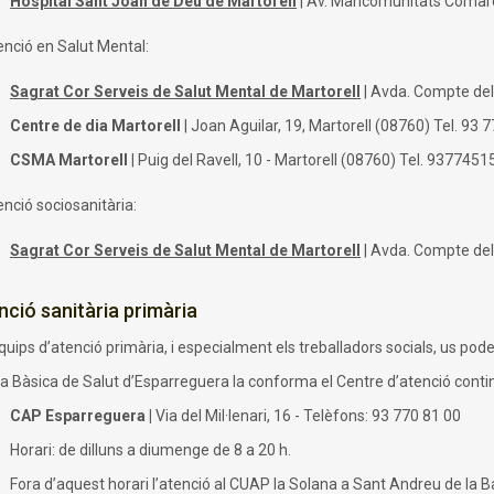
Hospital Sant Joan de Déu de Martorell
| Av. Mancomunitats Comarcal
enció en Salut Mental:
Sagrat Cor Serveis de Salut Mental de Martorell
| Avda. Compte del 
Centre de dia Martorell
| Joan Aguilar, 19, Martorell (08760) Tel. 93 
CSMA Martorell
| Puig del Ravell, 10 - Martorell (08760) Tel. 9377451
nció sociosanitària:
Sagrat Cor Serveis de Salut Mental de Martorell
| Avda. Compte del 
nció sanitària primària
quips d’atenció primària, i especialment els treballadors socials, us pod
ea Bàsica de Salut d’Esparreguera la conforma el Centre d’atenció conti
CAP Esparreguera |
Via del Mil·lenari, 16 - Telèfons: 93 770 81 00
Horari: de dilluns a diumenge de 8 a 20 h.
Fora d’aquest horari l’atenció al CUAP la Solana a Sant Andreu de la B