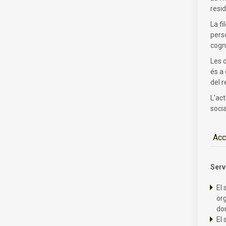
resi
La fi
perso
cogni
Les 
és a 
del r
L'act
socia
Acc
Serv
El 
org
dom
El 