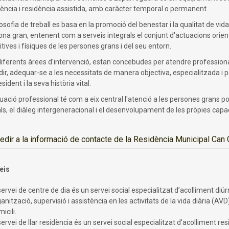
dència i residència assistida, amb caràcter temporal o permanent.
losofia de treball es basa en la promoció del benestar i la qualitat de vida 
na gran, entenent com a serveis integrals el conjunt d'actuacions orient
tives i físiques de les persones grans i del seu entorn.
diferents àrees d'intervenció, estan concebudes per atendre professiona
dir, adequar-se a les necessitats de manera objectiva, especialitzada i p
esident i la seva història vital.
uació professional té com a eix central l'atenció a les persones grans p
ls, el diàleg intergeneracional i el desenvolupament de les pròpies capac
edir a la informació de contacte de la Residència Municipal Can
eis
servei de centre de dia és un servei social especialitzat d’acolliment d
anització, supervisió i assistència en les activitats de la vida diària (AV
icili.
servei de llar residència és un servei social especialitzat d’acolliment