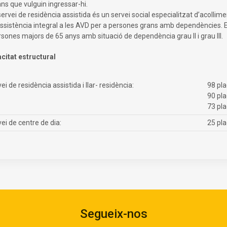
ns que vulguin ingressar-hi.
servei de residència assistida és un servei social especialitzat d’acolli
ssistència integral a les AVD per a persones grans amb dependències. El 
sones majors de 65 anys amb situació de dependència grau II i grau III.
citat estructural
ei de residència assistida i llar- residència:
98 pla
90 pla
73 pla
ei de centre de dia:
25 pl
Segueix-nos