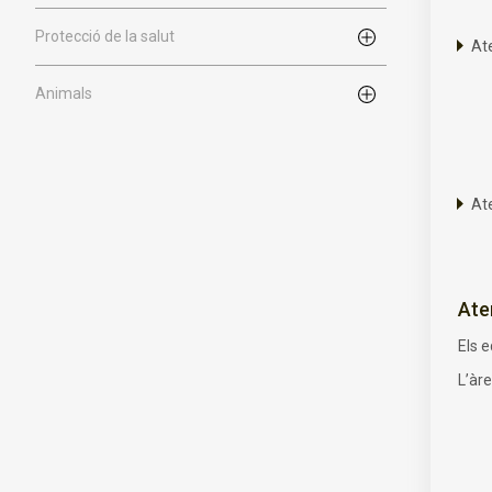
Protecció de la salut
At
Animals
Ate
Ate
Els e
L’àr