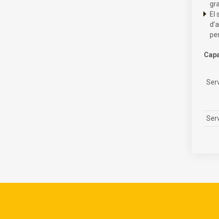
gra
El 
d’a
per
Capa
Serv
Serv