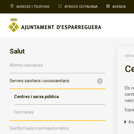
ADRECES I TELÈFONS
ATENCIÓ CIUTADANA
AGENDA
Salut
SERVE
Alertes sanitàries
Ce
Serveis sanitaris i sociosanitaris
Els c
sanit
Centres i xarxa pública
valor
Espar
Farmàcies
Ate
Desfibril·ladors semiautomàtics