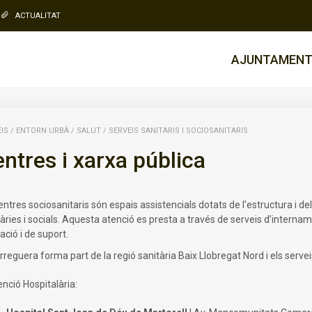
ACTUALITAT
AJUNTAMEN
IS
/
ENTORN URBÀ
/
SALUT
/
SERVEIS SANITARIS I SOCIOSANITARIS
ntres i xarxa pública
entres sociosanitaris són espais assistencials dotats de l'estructura i 
àries i socials. Aquesta atenció es presta a través de serveis d’interna
ació i de suport.
reguera forma part de la regió sanitària Baix Llobregat Nord i els servei
nció Hospitalària: