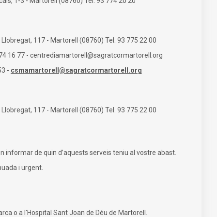
s, 1-3 - Martorell (08760) Tel. 93 774 20 20
Llobregat, 117 - Martorell (08760) Tel. 93 775 22 00
774 16 77 -
centrediamartorell@sagratcormartorell.org
53 -
csmamartorell@sagratcormartorell.org
Llobregat, 117 - Martorell (08760) Tel. 93 775 22 00
en informar de quin d’aquests serveis teniu al vostre abast.
nuada i urgent.
arca o a l'Hospital Sant Joan de Déu de Martorell.