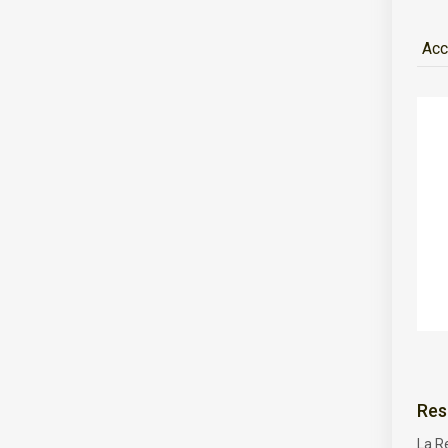
Acc
Res
La R