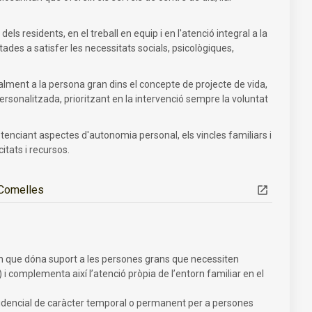
dels residents, en el treball en equip i en l'atenció integral a la
ades a satisfer les necessitats socials, psicològiques,
lment a la persona gran dins el concepte de projecte de vida,
ersonalitzada, prioritzant en la intervenció sempre la voluntat
otenciant aspectes d'autonomia personal, els vincles familiars i
itats i recursos.
 Comelles
iürn que dóna suport a les persones grans que necessiten
D) i complementa així l’atenció pròpia de l’entorn familiar en el
 residencial de caràcter temporal o permanent per a persones