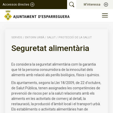
Accessos directes
M'interessa
SERVEIS
/
ENTORN URBÀ
/
SALUT
/
PROTECCIÓ DE LA SALUT
Seguretat alimentària
Es considera la seguretat alimentària com la garantia
que té la persona consumidora de la innocuïtat dels
aliments amb relació als perills biològics, físics i químics.
Els ajuntaments, segons la Llei 18/2009, de 22 d'octubre,
de Salut Pública, tenen assignades les competències de
prevenció de riscos per a la salut relacionats amb els
aliments en les activitats de comerç al detall, la
restauració, la producció d'àmbit local i el transport urbà.
Els establiments o activitats alimentàries han de