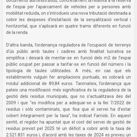
documents administratius, concretament la relativa a la reserva
de l’espai per l’aparcament de vehicles per a persones amb
mobilitat reduïda, on s’introdueix una nova tributació destinada a
cobrir les despeses d’instal·lació de la senyalització vertical i
horitzontal, que s’aplicarà en quatre trams diferents en funció
de la renda.
D’altra banda, l’ordenança reguladora de l'ocupació de terrenys
d'ús públic amb taules i cadires amb finalitat lucrativa se
simplifica i deixarà de meritar-se en funció dels m2 de l’espai
públic ocupat per passar a tarifar-se en funció del número i la
tipologia de taules utilitzades. A més, en cas que els
establiments vulguin fer ampliacions puntuals, es cobrarà un
mòdul addicional de 89,84 euros. Tanmateix, l’ordenança que
pateix una modificació més significativa és la reguladora de la
gestió dels residus municipals, que no s’actualitzava des del
2009 i que “es modifica per a adequar-se a la llei 7/2022 de
residus i sòls contaminats, que fixa que el servei ha d’estar
cobert íntegrament per la taxa”, ha indicat Farriols. En aquest
sentit, el regidor ha apuntat que el cost del servei de gestió de
residus previst pel 2025 té un dèficit a cobrir amb la taxa de
2.521.831 euros i, d’acord amb les taxes de 2024 es preveu un