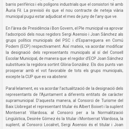
barris perifèrics i els polígons industrials que el consistori té amb
Àuria Fil. La previsió és que el nou contracte de neteja viària
municipal pugui estar adjudicat el mes de juny de l’any que ve.
En l’àrea de Presidència i Bon Govern, el Ple municipal va aprovar
l’adscripció dels nous regidors Sergi Asensio i Joan Sànchez als
grups polítics municipals del PSC i d’Esparreguera en Comú
Podem (ECP) respectivament. Així mateix, va acordar modificar
la designació dels representants municipals al sí del Consell
Escolar Municipal, de manera que el regidor d’ECP Joan Sánchez
substitueix la regidora sortint Glòria González. Els dos punts van
prosperar amb el vot favorable de tots els grups municipals,
excepte la CUP que es va abstenir.
Paral·lelament, es va acordar l’actualització de la designació dels
representants de l’Ajuntament a diferents entitats de caràcter
supramunicipal. D’aquesta manera, al Consorci de Turisme del
Baix Llobregat el representant titular és Albert Boixet i la suplent
Montserrat Vilardosa; al Consorci per a la Normalització
Lingüística, Desirée Gómez és la titular i Montserrat Vilardosa, la
suplent; al Consorci Localret, Sergi Asensio és el titular i Joan