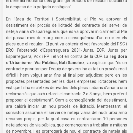
el benefici industrial dels grans generadors de residus i socialitza
la despesa de la petjada ecològica”.
En l’àrea de Territori i Sostenibilitat, el Ple va aprovar el
desistiment del procés de licitació del contracte del servei de
neteja viària d’Esparreguera, que es va aprovar inicialment al Ple
del passat mes de març, com a conseqüència d’un error en els
plecs que el regulen. El punt va obtenir el vot favorable del PSC i
ERC, l’abstenció d’Esparreguera 2031-Junts, ECP, Junts per
Esparreguera, Vox i PP i el vot en contra de la CUP. La
regidora
d’Urbanisme i Via Pública, Nati Sanchez
, va explicar que “és un
contracte prioritari per l’equip de govern, ha estat un procés molt
difícil i hem volgut anar fins al final per adjudicar, però en les
propostes presentades per les dues empreses licitadores hem
vist que hi ha escletxes derivades dels plecs i, abans d’anar a una
reclamació i que això retardi el contracte 2 o 3 anys, hem preferit
proposar el desistiment”. Com a conseqüència del desistiment,
ara caldrà iniciar un nou procés de licitació. Mentrestant, el
consistori assumirà el servei de neteja viària del nucli urbà amb
recursos propis, per la qual cosa es contractaran 10 persones
netejadores de via pública, que començaran a treballar a mitjans
de novembre, i es prorrogarà de nou el contracte de neteja als