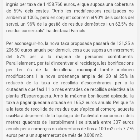
ingrés per taxa de 1.458.760 euros, el que suposa una cobertura
de 59% dels costos. “Amb les modificacions realitzades no
arribem al 100%, però en conjunt cobrirem el 90% dels costos del
servei, un 96% de la gestió de residus domèstics i un 62,5% de
residus comercials”, ha destacat Farriols.
Per aconseguir-ho, la nova taxa proposada passarà de 131,25 a
206,50 euros anuals per domicili, cosa que suposa un increment
del 57% per a la majoria de persones contribuents.
Paral·lelament, per tal d’incentivar el reciclatge, les bonificacions
per fer ús de la deixalleria municipal també inclouen
modificacions i la nova ordenança amplia del 20 al 25% la
reducció de la taxa de recollida d’escombraries per a la
ciutadania que faci 11 o més entrades de recollida selectiva a la
planta d’Esparreguera. Amb la màxima bonificació aplicada, la
taxa a pagar quedaria situada en 165,2 euros anuals. Pel que fa
a la taxa de recollida de residus que s’aplica al comerç, aquesta
oscil·larà depenent de la tipologia de l’activitat econòmica i dels
metres quadrats de l’establiment i se situarà entre 337 euros
anuals per a comerços no alimentaris de fins a 100 m2 i els 7.776
euros per a un supermercat de més de 3.000 m2.