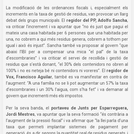
La modificació de les ordenances fiscals i, especialment els
increments en la taxa de gestió de residus, van provocar un llarg
debat dels grups municipals. El
regidor del PP, Adolfo Sancha
,
va criticar l’increment i va apuntar que “no és just que pagui el
mateix una casa habitada per 6 persones que una habitada per
una, no cobrem a qui més residus genera, cobrem a tothom per
igual i això és injust”. Sancha també va proposar al govern “que
abaixi l’IBI per a compensar una mica “el pal” de la taxa
d’escombraries” i va criticar el servei de recollida i gestió de
residus que s’està donant, “el 30% dels contenidors no obren al
100% i no es neteja bé ni contenidors ni voreres”. El
regidor de
Vox, Francisco Aguilar
, també es va manifestar en contra de
l’augment: “A una família no se li pot augmentar un 57% la taxa
d’escombraries i un 30% l’aigua, com s’ha fet” i va demanar al
govern que incrementi més els impostos.
Per la seva banda, el
portaveu de Junts per Esparreguera,
Jordi Mestres
, va apuntar que la seva formació “és contrària a
l’augment de la pressió fiscal” i va afirmar que “la llei parla d’una
taxa que permeti implantar sistemes de pagament per
generació, és a dir, segons la quantitat real de residus generats, i