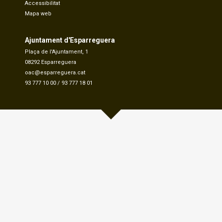
Accessibilitat
Mapa web
Ajuntament d'Esparreguera
Plaça de l'Ajuntament, 1
08292 Esparreguera
oac@esparreguera.cat
93 777 10 00
/
93 777 18 01