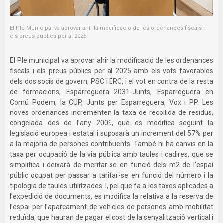
El Ple Municipal va aprovar ahir la modificació de les ordenances fiscals i
els preus públics per al 2025.
El Ple municipal va aprovar ahir la modificació de les ordenances
fiscals i els preus públics per al 2025 amb els vots favorables
dels dos socis de govern, PSC i ERC, i el vot en contra de la resta
de formacions, Esparreguera 2031-Junts, Esparreguera en
Comú Podem, la CUP, Junts per Esparreguera, Vox i PP. Les
noves ordenances incrementen la taxa de recollida de residus,
congelada des de l’any 2009, que es modifica seguint la
legislació europea i estatal i suposarà un increment del 57% per
a la majoria de persones contribuents. També hi ha canvis en la
taxa per ocupació de la via pública amb taules i cadires, que se
simplifica i deixarà de meritar-se en funció dels m2 de l’espai
públic ocupat per passar a tarifar-se en funció del número i la
tipologia de taules utilitzades. I, pel que fa a les taxes aplicades a
l’expedició de documents, es modifica la relativa a la reserva de
l’espai per l’aparcament de vehicles de persones amb mobilitat
reduïda, que hauran de pagar el cost de la senyalització vertical i