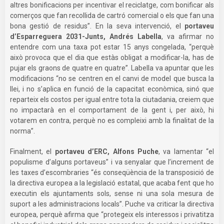
altres bonificacions per incentivar el reciclatge, com bonificar als
comerços que fan recollida de cartró comercial o els que fan una
bona gestió de residus”. En la seva intervenció, el
portaveu
d’Esparreguera 2031-Junts, Andrés Labella
, va afirmar no
entendre com una taxa pot estar 15 anys congelada, “perquè
això provoca que el dia que estàs obligat a modificar-la, has de
pujar els graons de quatre en quatre”. Labella va apuntar que les
modificacions “no se centren en el canvi de model que busca la
llei, i no s’aplica en funció de la capacitat econòmica, sinó que
reparteix els costos per igual entre tota la ciutadania, creiem que
no impactarà en el comportament de la gent i, per això, hi
votarem en contra, perquè no es compleixi amb la finalitat de la
norma”.
Finalment, el
portaveu d’ERC, Alfons Puche
, va lamentar “el
populisme d’alguns portaveus” i va senyalar que l’increment de
les taxes d’escombraries “és conseqüència de la transposició de
la directiva europea a la legislació estatal, que acaba fent que ho
executin els ajuntaments sols, sense ni una sola mesura de
suport a les administracions locals”. Puche va criticar la directiva
europea, perquè afirma que “protegeix els interessos i privatitza