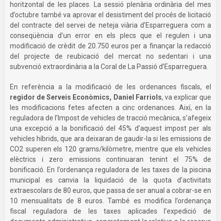
horitzontal de les places. La sessió plenària ordinària del mes
d’octubre també va aprovar el desistiment del procés de licitació
del contracte del servei de neteja viària d’Esparreguera com a
conseqüència d’un error en els plecs que el regulen i una
modificació de crèdit de 20.750 euros per a finançar la redacció
del projecte de reubicació del mercat no sedentari i una
subvenció extraordinària a la Coral de La Passió d’Esparreguera.
En referència a la modificació de les ordenances fiscals, el
regidor de Serveis Econòmics, Daniel Farriols
, va explicar que
les modificacions fetes afecten a cinc ordenances. Així, en la
reguladora de l’Impost de vehicles de tracció mecànica, s’afegeix
una excepció a la bonificació del 45% d’aquest impost per als
vehicles híbrids, que ara deixaran de gaudir-la si les emissions de
CO2 superen els 120 grams/kilòmetre, mentre que els vehicles
elèctrics i zero emissions continuaran tenint el 75% de
bonificació. En l’ordenança reguladora de les taxes de la piscina
municipal es canvia la liquidació de la quota d’activitats
extraescolars de 80 euros, que passa de ser anual a cobrar-se en
10 mensualitats de 8 euros. També es modifica l’ordenança
fiscal reguladora de les taxes aplicades l’expedició de