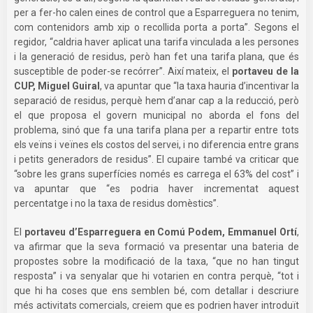
per a fer-ho calen eines de control que a Esparreguera no tenim,
com contenidors amb xip o recollida porta a porta”. Segons el
regidor, “caldria haver aplicat una tarifa vinculada a les persones
i la generació de residus, però han fet una tarifa plana, que és
susceptible de poder-se recórrer”. Així mateix, el
portaveu de la
CUP, Miguel Guiral
, va apuntar que “la taxa hauria d’incentivar la
separació de residus, perquè hem d’anar cap a la reducció, però
el que proposa el govern municipal no aborda el fons del
problema, sinó que fa una tarifa plana per a repartir entre tots
els veïns i veïnes els costos del servei, i no diferencia entre grans
i petits generadors de residus”. El cupaire també va criticar que
“sobre les grans superfícies només es carrega el 63% del cost” i
va apuntar que “es podria haver incrementat aquest
percentatge i no la taxa de residus domèstics”.
El
portaveu d’Esparreguera en Comú Podem, Emmanuel Ortí
,
va afirmar que la seva formació va presentar una bateria de
propostes sobre la modificació de la taxa, “que no han tingut
resposta” i va senyalar que hi votarien en contra perquè, “tot i
que hi ha coses que ens semblen bé, com detallar i descriure
més activitats comercials, creiem que es podrien haver introduït