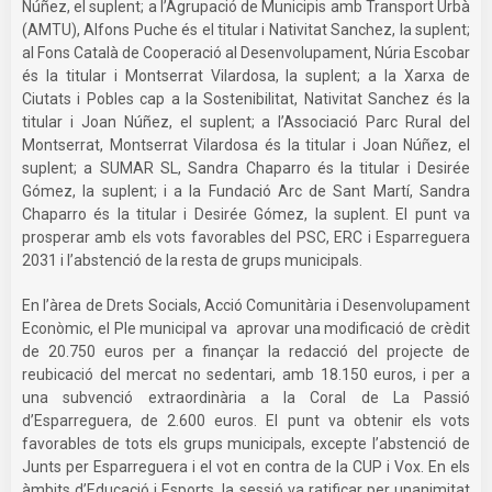
Núñez, el suplent; a l’Agrupació de Municipis amb Transport Urbà
(AMTU), Alfons Puche és el titular i Nativitat Sanchez, la suplent;
al Fons Català de Cooperació al Desenvolupament, Núria Escobar
és la titular i Montserrat Vilardosa, la suplent; a la Xarxa de
Ciutats i Pobles cap a la Sostenibilitat, Nativitat Sanchez és la
titular i Joan Núñez, el suplent; a l’Associació Parc Rural del
Montserrat, Montserrat Vilardosa és la titular i Joan Núñez, el
suplent; a SUMAR SL, Sandra Chaparro és la titular i Desirée
Gómez, la suplent; i a la Fundació Arc de Sant Martí, Sandra
Chaparro és la titular i Desirée Gómez, la suplent. El punt va
prosperar amb els vots favorables del PSC, ERC i Esparreguera
2031 i l’abstenció de la resta de grups municipals.
En l’àrea de Drets Socials, Acció Comunitària i Desenvolupament
Econòmic, el Ple municipal va aprovar una modificació de crèdit
de 20.750 euros per a finançar la redacció del projecte de
reubicació del mercat no sedentari, amb 18.150 euros, i per a
una subvenció extraordinària a la Coral de La Passió
d’Esparreguera, de 2.600 euros. El punt va obtenir els vots
favorables de tots els grups municipals, excepte l’abstenció de
Junts per Esparreguera i el vot en contra de la CUP i Vox. En els
àmbits d’Educació i Esports, la sessió va ratificar per unanimitat