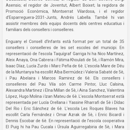
Asensio; el regidor de Joventut, Albert Boixet; la regidora de
Promoció Econòmica, Montserrat Vilardosa, i el regidor
d’Esparreguera-2031-Junts, Andrés Labella. També hi van
assistir membres dels equips docents dels centres educatius i
familiars dels consellers i conselleres.
Enguany el Consell d’Infants està format per un total de 35
consellers i conselleres de les set escoles del municipi. En
representació de l’escola Taquígraf Garriga hi ha Nico Martínez,
Aleix Anaya, Ona Cabrera i Fátima Khoulati de 5è, i Ramón Mira,
Isaac Díaz, Lucía Zurdo i Marc Peña de 6è. L’escola Mare de Déu
de la Muntanya ha escollit Alba Bermúdez i Valeria Sabaté de 5è,
i Pau Abelaira i Marcos Ramirez de 6è. Els consellers i
conselleres del Pau Vila són Carme Pintor, Lluc Calsina,
Alexandra Martinez i Elna Millan de 5è, i Aina Sanchez, Valentina
López, Hugo Molina i Izan Mateu de 6è. L’escola Montserrat està
representada per Lucía Orellana i Yassine Rharrafi de 5è i Dídac
Del Rio i Eric Sánchez de 6è. L’escola Les Roques Blaves ha
escollit Carla Fernández i Omar Azrak de 5è, i Enric Bicardí i
Dennis Escobar de 6è. En representació de l’escola cooperativa
El Puig hi ha Pau Cucala i Úrsula Aguirregabiria de 5è, i Mara