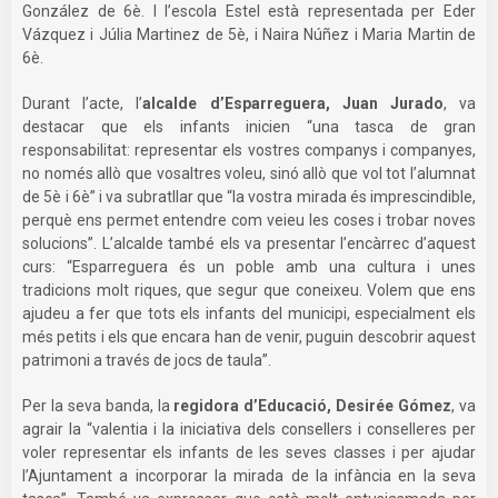
González de 6è. I l’escola Estel està representada per Eder
Vázquez i Júlia Martinez de 5è, i Naira Núñez i Maria Martin de
6è.
Durant l’acte, l’
alcalde d’Esparreguera, Juan Jurado
, va
destacar que els infants inicien “una tasca de gran
responsabilitat: representar els vostres companys i companyes,
no només allò que vosaltres voleu, sinó allò que vol tot l’alumnat
de 5è i 6è” i va subratllar que “la vostra mirada és imprescindible,
perquè ens permet entendre com veieu les coses i trobar noves
solucions”. L’alcalde també els va presentar l’encàrrec d’aquest
curs: “Esparreguera és un poble amb una cultura i unes
tradicions molt riques, que segur que coneixeu. Volem que ens
ajudeu a fer que tots els infants del municipi, especialment els
més petits i els que encara han de venir, puguin descobrir aquest
patrimoni a través de jocs de taula”.
Per la seva banda, la
regidora d’Educació, Desirée Gómez
, va
agrair la “valentia i la iniciativa dels consellers i conselleres per
voler representar els infants de les seves classes i per ajudar
l’Ajuntament a incorporar la mirada de la infància en la seva