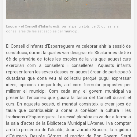
Enguany el Consell d’Infants està format per un total de 35 consellers i
conselleres de les set escoles del municipi.
El Consell d’Infants d’Esparreguera va celebrar ahir la sessió de
constitució, durant la qual es van designar els 35 alumnes de 5è i
6è de primària de totes les escoles de la vila que aquest curs
exerciran com a consellers i conselleres. Aquests infants
representaran les seves classes en aquest òrgan de participació
ciutadana que dona veu al col·lectiu perquè pugui expressar
idees, opinions i inquietuds, així com formular propostes per
millorar el municipi. Com cada any, el govern municipal va
presentar l’encàrrec que guiarà la tasca del Consell durant el
curs. En aquesta ocasió, el mandat consisteix a crear jocs de
taula que contribueixin a donar a conèixer la cultura i les
tradicions d’Esparreguera. La sessió plenària es va dur a terme a
la sala d’actes de la Biblioteca Municipal L’Ateneu i va comptar
amb la presència de l’alcalde, Juan Jurado Bracero; la regidora
d’Educació, Desirée Gómez; el regidor de Bon Govern, Sergi