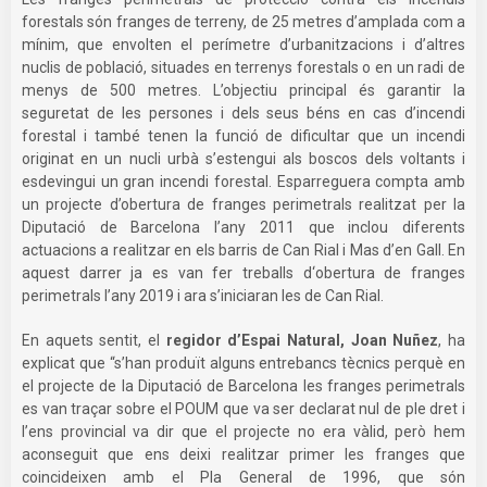
forestals són franges de terreny, de 25 metres d’amplada com a
mínim, que envolten el perímetre d’urbanitzacions i d’altres
nuclis de població, situades en terrenys forestals o en un radi de
menys de 500 metres. L’objectiu principal és garantir la
seguretat de les persones i dels seus béns en cas d’incendi
forestal i també tenen la funció de dificultar que un incendi
originat en un nucli urbà s’estengui als boscos dels voltants i
esdevingui un gran incendi forestal. Esparreguera compta amb
un projecte d’obertura de franges perimetrals realitzat per la
Diputació de Barcelona l’any 2011 que inclou diferents
actuacions a realitzar en els barris de Can Rial i Mas d’en Gall. En
aquest darrer ja es van fer treballs d‘obertura de franges
perimetrals l’any 2019 i ara s’iniciaran les de Can Rial.
En aquets sentit, el
regidor d’Espai Natural, Joan Nuñez
, ha
explicat que “s’han produït alguns entrebancs tècnics perquè en
el projecte de la Diputació de Barcelona les franges perimetrals
es van traçar sobre el POUM que va ser declarat nul de ple dret i
l’ens provincial va dir que el projecte no era vàlid, però hem
aconseguit que ens deixi realitzar primer les franges que
coincideixen amb el Pla General de 1996, que són