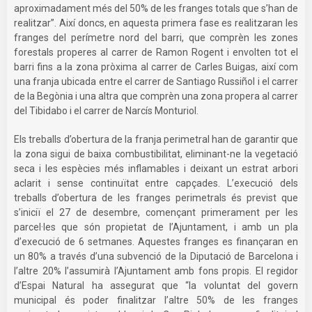
aproximadament més del 50% de les franges totals que s’han de
realitzar”. Així doncs, en aquesta primera fase es realitzaran les
franges del perímetre nord del barri, que comprèn les zones
forestals properes al carrer de Ramon Rogent i envolten tot el
barri fins a la zona pròxima al carrer de Carles Buigas, així com
una franja ubicada entre el carrer de Santiago Russiñol i el carrer
de la Begònia i una altra que comprèn una zona propera al carrer
del Tibidabo i el carrer de Narcís Monturiol.
Els treballs d’obertura de la franja perimetral han de garantir que
la zona sigui de baixa combustibilitat, eliminant-ne la vegetació
seca i les espècies més inflamables i deixant un estrat arbori
aclarit i sense continuïtat entre capçades. L’execució dels
treballs d’obertura de les franges perimetrals és previst que
s’iniciï el 27 de desembre, començant primerament per les
parcel·les que són propietat de l’Ajuntament, i amb un pla
d’execució de 6 setmanes. Aquestes franges es finançaran en
un 80% a través d’una subvenció de la Diputació de Barcelona i
l’altre 20% l’assumirà l’Ajuntament amb fons propis. El regidor
d’Espai Natural ha assegurat que “la voluntat del govern
municipal és poder finalitzar l’altre 50% de les franges