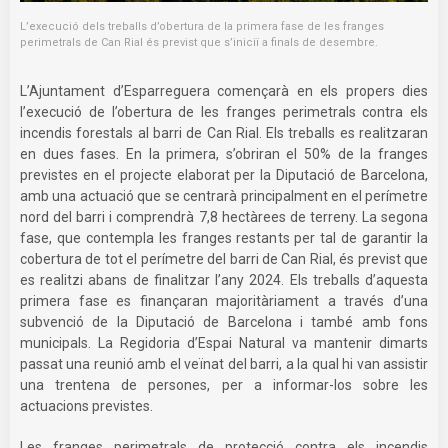
L’execució dels treballs d’obertura de la primera fase de les franges
perimetrals de Can Rial és previst que s’iniciï a finals de desembre.
L’Ajuntament d’Esparreguera començarà en els propers dies
l’execució de l’obertura de les franges perimetrals contra els
incendis forestals al barri de Can Rial. Els treballs es realitzaran
en dues fases. En la primera, s’obriran el 50% de la franges
previstes en el projecte elaborat per la Diputació de Barcelona,
amb una actuació que se centrarà principalment en el perímetre
nord del barri i comprendrà 7,8 hectàrees de terreny. La segona
fase, que contempla les franges restants per tal de garantir la
cobertura de tot el perímetre del barri de Can Rial, és previst que
es realitzi abans de finalitzar l’any 2024. Els treballs d’aquesta
primera fase es finançaran majoritàriament a través d’una
subvenció de la Diputació de Barcelona i també amb fons
municipals. La Regidoria d’Espai Natural va mantenir dimarts
passat una reunió amb el veïnat del barri, a la qual hi van assistir
una trentena de persones, per a informar-los sobre les
actuacions previstes.
Les franges perimetrals de protecció contra els incendis