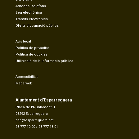
Adreces i telèfons
Seu electrònica
Tràmits electrònics
Oferta d'ocupació pública
Avís legal
Política de privacitat
Política de cookies
Utilització de la informació pública
Accessibilitat
Mapa web
Ajuntament d'Esparreguera
Plaça de l'Ajuntament, 1
08292 Esparreguera
oac@esparreguera.cat
93 777 10 00
/
93 777 18 01