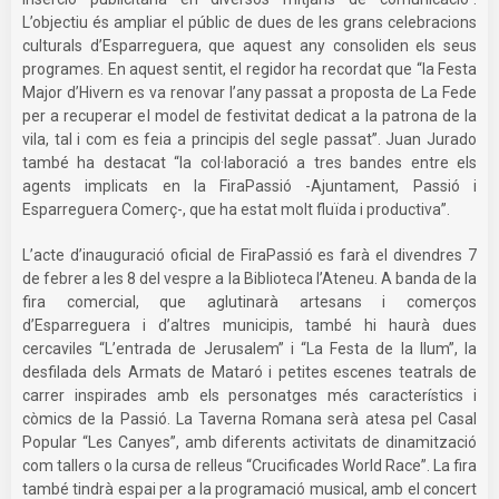
L’objectiu és ampliar el públic de dues de les grans celebracions
culturals d’Esparreguera, que aquest any consoliden els seus
programes. En aquest sentit, el regidor ha recordat que “la Festa
Major d’Hivern es va renovar l’any passat a proposta de La Fede
per a recuperar el model de festivitat dedicat a la patrona de la
vila, tal i com es feia a principis del segle passat”. Juan Jurado
també ha destacat “la col·laboració a tres bandes entre els
agents implicats en la FiraPassió -Ajuntament, Passió i
Esparreguera Comerç-, que ha estat molt fluïda i productiva”.
L’acte d’inauguració oficial de FiraPassió es farà el divendres 7
de febrer a les 8 del vespre a la Biblioteca l’Ateneu. A banda de la
fira comercial, que aglutinarà artesans i comerços
d’Esparreguera i d’altres municipis, també hi haurà dues
cercaviles “L’entrada de Jerusalem” i “La Festa de la llum”, la
desfilada dels Armats de Mataró i petites escenes teatrals de
carrer inspirades amb els personatges més característics i
còmics de la Passió. La Taverna Romana serà atesa pel Casal
Popular “Les Canyes”, amb diferents activitats de dinamització
com tallers o la cursa de relleus “Crucificades World Race”. La fira
també tindrà espai per a la programació musical, amb el concert