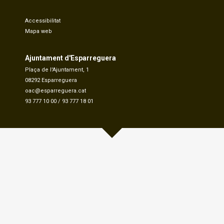
Accessibilitat
Mapa web
Ajuntament d'Esparreguera
Plaça de l'Ajuntament, 1
08292 Esparreguera
oac@esparreguera.cat
93 777 10 00
/
93 777 18 01