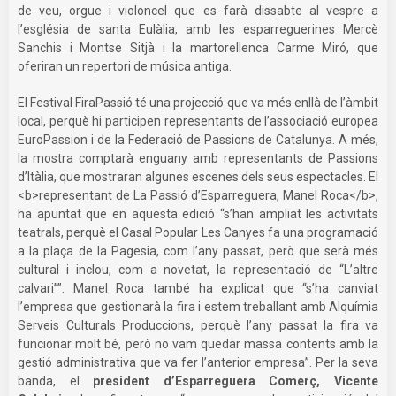
de veu, orgue i violoncel que es farà dissabte al vespre a
l’església de santa Eulàlia, amb les esparreguerines Mercè
Sanchis i Montse Sitjà i la martorellenca Carme Miró, que
oferiran un repertori de música antiga.
El Festival FiraPassió té una projecció que va més enllà de l’àmbit
local, perquè hi participen representants de l’associació europea
EuroPassion i de la Federació de Passions de Catalunya. A més,
la mostra comptarà enguany amb representants de Passions
d’Itàlia, que mostraran algunes escenes dels seus espectacles. El
<b>representant de La Passió d’Esparreguera, Manel Roca</b>,
ha apuntat que en aquesta edició “s’han ampliat les activitats
teatrals, perquè el Casal Popular Les Canyes fa una programació
a la plaça de la Pagesia, com l’any passat, però que serà més
cultural i inclou, com a novetat, la representació de “L’altre
calvari””. Manel Roca també ha explicat que “s’ha canviat
l’empresa que gestionarà la fira i estem treballant amb Alquímia
Serveis Culturals Produccions, perquè l’any passat la fira va
funcionar molt bé, però no vam quedar massa contents amb la
gestió administrativa que va fer l’anterior empresa”. Per la seva
banda, el
president d’Esparreguera Comerç, Vicente