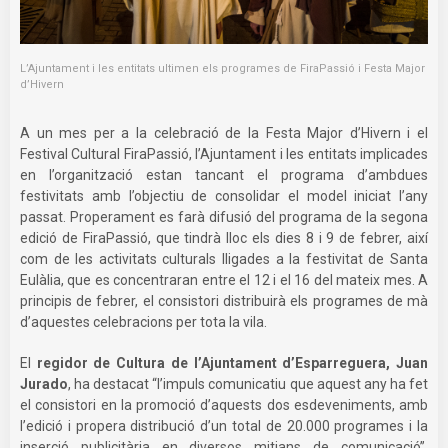
L’Ajuntament i les entitats ultimen els programes de FiraPassió i Festa Major
d’Hivern
A un mes per a la celebració de la Festa Major d’Hivern i el
Festival Cultural FiraPassió, l’Ajuntament i les entitats implicades
en l’organització estan tancant el programa d’ambdues
festivitats amb l’objectiu de consolidar el model iniciat l’any
passat. Properament es farà difusió del programa de la segona
edició de FiraPassió, que tindrà lloc els dies 8 i 9 de febrer, així
com de les activitats culturals lligades a la festivitat de Santa
Eulàlia, que es concentraran entre el 12 i el 16 del mateix mes. A
principis de febrer, el consistori distribuirà els programes de mà
d’aquestes celebracions per tota la vila.
El
regidor de Cultura de l’Ajuntament d’Esparreguera, Juan
Jurado
, ha destacat “l’impuls comunicatiu que aquest any ha fet
el consistori en la promoció d’aquests dos esdeveniments, amb
l’edició i propera distribució d’un total de 20.000 programes i la
inserció publicitària en diversos mitjans de comunicació”.