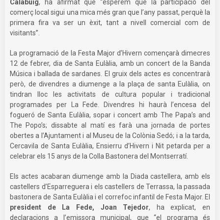
Calabuig
, ha afirmat que “esperem que la participació del
comerç local sigui una mica més gran que l’any passat, perquè la
primera fira va ser un èxit, tant a nivell comercial com de
visitants”.
La programació de la Festa Major d’Hivern començarà dimecres
12 de febrer, dia de Santa Eulàlia, amb un concert de la Banda
Música i ballada de sardanes. El gruix dels actes es concentrarà
però, de divendres a diumenge a la plaça de santa Eulàlia, on
tindran lloc les activitats de cultura popular i tradicional
programades per La Fede. Divendres hi haurà l’encesa del
fogueró de Santa Eulàlia, sopar i concert amb The Papa’s and
The Popo’s; dissabte al matí es farà una jornada de portes
obertes a l’Ajuntament i al Museu de la Colònia Sedó; i a la tarda,
Cercavila de Santa Eulàlia, Ensierru d’Hivern i Nit petarda per a
celebrar els 15 anys de la Colla Bastonera del Montserratí.
Els actes acabaran diumenge amb la Diada castellera, amb els
castellers d’Esparreguera i els castellers de Terrassa, la passada
bastonera de Santa Eulàlia i el correfoc infantil de Festa Major. El
president de La Fede, Joan Tejedor
, ha explicat, en
declaracions a l’emissora municipal, que “el programa és