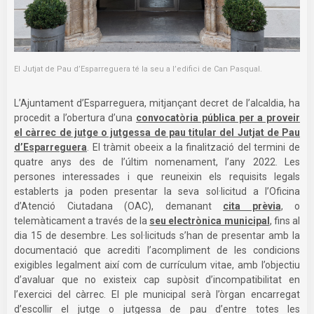
El Jutjat de Pau d’Esparreguera té la seu a l’edifici de Can Pasqual.
L’Ajuntament d’Esparreguera, mitjançant decret de l’alcaldia, ha
procedit a l’obertura d’una
convocatòria pública per a proveir
el càrrec de jutge o jutgessa de pau titular del Jutjat de Pau
d’Esparreguera
. El tràmit obeeix a la finalització del termini de
quatre anys des de l’últim nomenament, l’any 2022. Les
persones interessades i que reuneixin els requisits legals
establerts ja poden presentar la seva sol·licitud a l’Oficina
d’Atenció Ciutadana (OAC), demanant
cita prèvia
, o
telemàticament a través de la
seu electrònica municipal
, fins al
dia 15 de desembre. Les sol·licituds s’han de presentar amb la
documentació que acrediti l’acompliment de les condicions
exigibles legalment així com de currículum vitae, amb l’objectiu
d’avaluar que no existeix cap supòsit d’incompatibilitat en
l’exercici del càrrec. El ple municipal serà l’òrgan encarregat
d’escollir el jutge o jutgessa de pau d’entre totes les