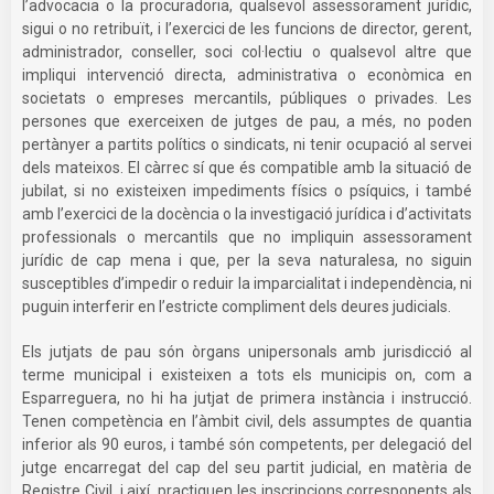
l’advocacia o la procuradoria, qualsevol assessorament jurídic,
sigui o no retribuït, i l’exercici de les funcions de director, gerent,
administrador, conseller, soci col·lectiu o qualsevol altre que
impliqui intervenció directa, administrativa o econòmica en
societats o empreses mercantils, públiques o privades. Les
persones que exerceixen de jutges de pau, a més, no poden
pertànyer a partits polítics o sindicats, ni tenir ocupació al servei
dels mateixos. El càrrec sí que és compatible amb la situació de
jubilat, si no existeixen impediments físics o psíquics, i també
amb l’exercici de la docència o la investigació jurídica i d’activitats
professionals o mercantils que no impliquin assessorament
jurídic de cap mena i que, per la seva naturalesa, no siguin
susceptibles d’impedir o reduir la imparcialitat i independència, ni
puguin interferir en l’estricte compliment dels deures judicials.
Els jutjats de pau són òrgans unipersonals amb jurisdicció al
terme municipal i existeixen a tots els municipis on, com a
Esparreguera, no hi ha jutjat de primera instància i instrucció.
Tenen competència en l’àmbit civil, dels assumptes de quantia
inferior als 90 euros, i també són competents, per delegació del
jutge encarregat del cap del seu partit judicial, en matèria de
Registre Civil, i així, practiquen les inscripcions corresponents als