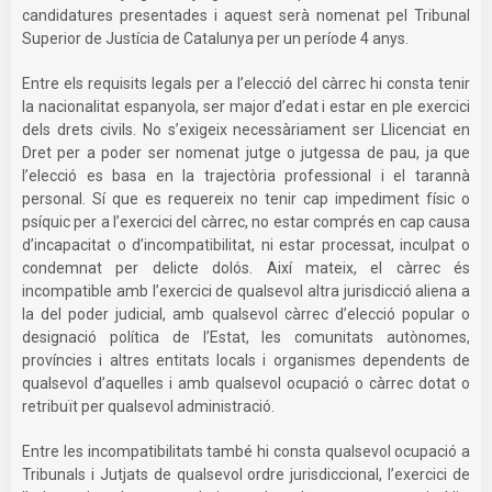
candidatures presentades i aquest serà nomenat pel Tribunal
Superior de Justícia de Catalunya per un període 4 anys.
Entre els requisits legals per a l’elecció del càrrec hi consta tenir
la nacionalitat espanyola, ser major d’edat i estar en ple exercici
dels drets civils. No s’exigeix necessàriament ser Llicenciat en
Dret per a poder ser nomenat jutge o jutgessa de pau, ja que
l’elecció es basa en la trajectòria professional i el tarannà
personal. Sí que es requereix no tenir cap impediment físic o
psíquic per a l’exercici del càrrec, no estar comprés en cap causa
d’incapacitat o d’incompatibilitat, ni estar processat, inculpat o
condemnat per delicte dolós. Així mateix, el càrrec és
incompatible amb l’exercici de qualsevol altra jurisdicció aliena a
la del poder judicial, amb qualsevol càrrec d’elecció popular o
designació política de l’Estat, les comunitats autònomes,
províncies i altres entitats locals i organismes dependents de
qualsevol d’aquelles i amb qualsevol ocupació o càrrec dotat o
retribuït per qualsevol administració.
Entre les incompatibilitats també hi consta qualsevol ocupació a
Tribunals i Jutjats de qualsevol ordre jurisdiccional, l’exercici de