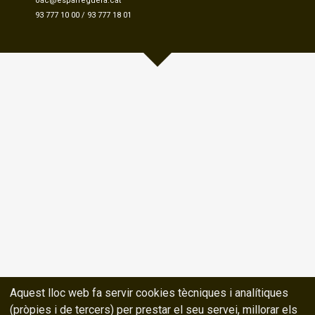
oac@esparreguera.cat
93 777 10 00
/
93 777 18 01
Aquest lloc web fa servir cookies tècniques i analítiques
(pròpies i de tercers) per prestar el seu servei, millorar els