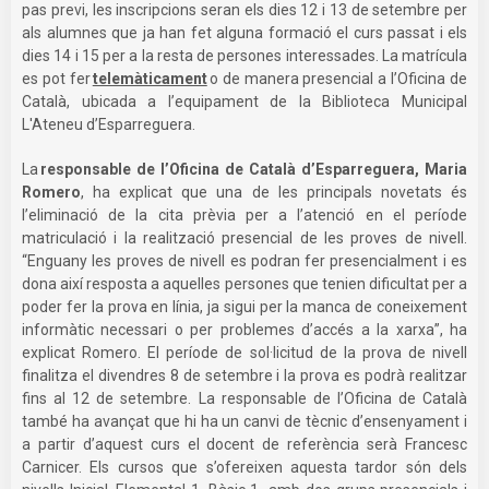
pas previ, les inscripcions seran els dies 12 i 13 de setembre per
als alumnes que ja han fet alguna formació el curs passat i els
dies 14 i 15 per a la resta de persones interessades. La matrícula
es pot fer
telemàticament
o de manera presencial a l’Oficina de
Català, ubicada a l’equipament de la Biblioteca Municipal
L'Ateneu d’Esparreguera.
La
responsable de l’Oficina de Català d’Esparreguera, Maria
Romero
, ha explicat que una de les principals novetats és
l’eliminació de la cita prèvia per a l’atenció en el període
matriculació i la realització presencial de les proves de nivell.
“Enguany les proves de nivell es podran fer presencialment i es
dona així resposta a aquelles persones que tenien dificultat per a
poder fer la prova en línia, ja sigui per la manca de coneixement
informàtic necessari o per problemes d’accés a la xarxa”, ha
explicat Romero. El període de sol·licitud de la prova de nivell
finalitza el divendres 8 de setembre i la prova es podrà realitzar
fins al 12 de setembre. La responsable de l’Oficina de Català
també ha avançat que hi ha un canvi de tècnic d’ensenyament i
a partir d’aquest curs el docent de referència serà Francesc
Carnicer. Els cursos que s’ofereixen aquesta tardor són dels