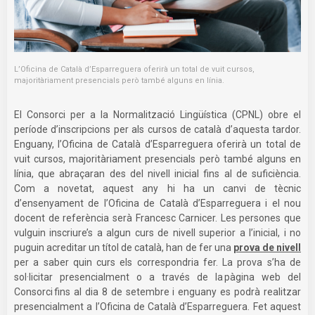
L’Oficina de Català d’Esparreguera oferirà un total de vuit cursos,
majoritàriament presencials però també alguns en línia.
El Consorci per a la Normalització Lingüística (CPNL) obre el
període d’inscripcions per als cursos de català d’aquesta tardor.
Enguany, l’Oficina de Català d’Esparreguera oferirà un total de
vuit cursos, majoritàriament presencials però també alguns en
línia, que abraçaran des del nivell inicial fins al de suficiència.
Com a novetat, aquest any hi ha un canvi de tècnic
d’ensenyament de l’Oficina de Català d’Esparreguera i el nou
docent de referència serà Francesc Carnicer. Les persones que
vulguin inscriure’s a algun curs de nivell superior a l’inicial, i no
puguin acreditar un títol de català, han de fer una
prova de nivell
per a saber quin curs els correspondria fer. La prova s’ha de
sol·licitar presencialment o a través de la pàgina web del
Consorci fins al dia 8 de setembre i enguany es podrà realitzar
presencialment a l’Oficina de Català d’Esparreguera. Fet aquest