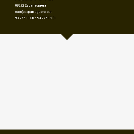
08292 Esparreguera
oac@esparreguera.cat
93 777 10 00
/
93 777 18 01