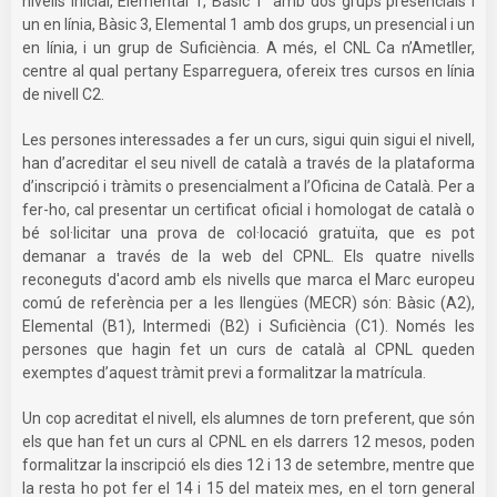
nivells Inicial, Elemental 1, Bàsic 1 amb dos grups presencials i
un en línia, Bàsic 3, Elemental 1 amb dos grups, un presencial i un
en línia, i un grup de Suficiència. A més, el CNL Ca n’Ametller,
centre al qual pertany Esparreguera, ofereix tres cursos en línia
de nivell C2.
Les persones interessades a fer un curs, sigui quin sigui el nivell,
han d’acreditar el seu nivell de català a través de la plataforma
d’inscripció i tràmits o presencialment a l’Oficina de Català. Per a
fer-ho, cal presentar un certificat oficial i homologat de català o
bé sol·licitar una prova de col·locació gratuïta, que es pot
demanar a través de la web del CPNL. Els quatre nivells
reconeguts d'acord amb els nivells que marca el Marc europeu
comú de referència per a les llengües (MECR) són: Bàsic (A2),
Elemental (B1), Intermedi (B2) i Suficiència (C1). Només les
persones que hagin fet un curs de català al CPNL queden
exemptes d’aquest tràmit previ a formalitzar la matrícula.
Un cop acreditat el nivell, els alumnes de torn preferent, que són
els que han fet un curs al CPNL en els darrers 12 mesos, poden
formalitzar la inscripció els dies 12 i 13 de setembre, mentre que
la resta ho pot fer el 14 i 15 del mateix mes, en el torn general