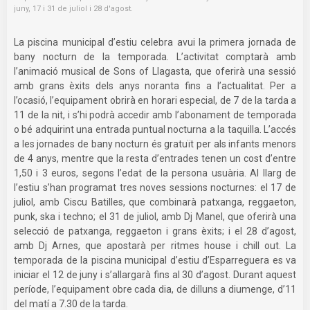
juny, 17 i 31 de juliol i 28 d'agost.
La piscina municipal d’estiu celebra avui la primera jornada de
bany nocturn de la temporada. L’activitat comptarà amb
l’animació musical de Sons of Llagasta, que oferirà una sessió
amb grans èxits dels anys noranta fins a l’actualitat. Per a
l’ocasió, l’equipament obrirà en horari especial, de 7 de la tarda a
11 de la nit, i s’hi podrà accedir amb l’abonament de temporada
o bé adquirint una entrada puntual nocturna a la taquilla. L’accés
a les jornades de bany nocturn és gratuït per als infants menors
de 4 anys, mentre que la resta d’entrades tenen un cost d’entre
1,50 i 3 euros, segons l’edat de la persona usuària. Al llarg de
l’estiu s’han programat tres noves sessions nocturnes: el 17 de
juliol, amb Ciscu Batilles, que combinarà patxanga, reggaeton,
punk, ska i techno; el 31 de juliol, amb Dj Manel, que oferirà una
selecció de patxanga, reggaeton i grans èxits; i el 28 d’agost,
amb Dj Arnes, que apostarà per ritmes house i chill out. La
temporada de la piscina municipal d’estiu d’Esparreguera es va
iniciar el 12 de juny i s’allargarà fins al 30 d’agost. Durant aquest
període, l’equipament obre cada dia, de dilluns a diumenge, d’11
del matí a 7.30 de la tarda.