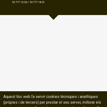
93 777 10 00
/
93 777 18 01
Aquest lloc web fa servir cookies tècniques i analítiques
(pròpies i de tercers) per prestar el seu servei, millorar els