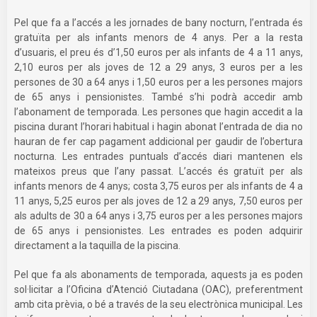
Pel que fa a l’accés a les jornades de bany nocturn, l’entrada és
gratuïta per als infants menors de 4 anys. Per a la resta
d’usuaris, el preu és d’1,50 euros per als infants de 4 a 11 anys,
2,10 euros per als joves de 12 a 29 anys, 3 euros per a les
persones de 30 a 64 anys i 1,50 euros per a les persones majors
de 65 anys i pensionistes. També s’hi podrà accedir amb
l’abonament de temporada. Les persones que hagin accedit a la
piscina durant l’horari habitual i hagin abonat l’entrada de dia no
hauran de fer cap pagament addicional per gaudir de l’obertura
nocturna. Les entrades puntuals d’accés diari mantenen els
mateixos preus que l’any passat. L’accés és gratuït per als
infants menors de 4 anys; costa 3,75 euros per als infants de 4 a
11 anys, 5,25 euros per als joves de 12 a 29 anys, 7,50 euros per
als adults de 30 a 64 anys i 3,75 euros per a les persones majors
de 65 anys i pensionistes. Les entrades es poden adquirir
directament a la taquilla de la piscina.
Pel que fa als abonaments de temporada, aquests ja es poden
sol·licitar a l’Oficina d’Atenció Ciutadana (OAC), preferentment
amb cita prèvia, o bé a través de la seu electrònica municipal. Les