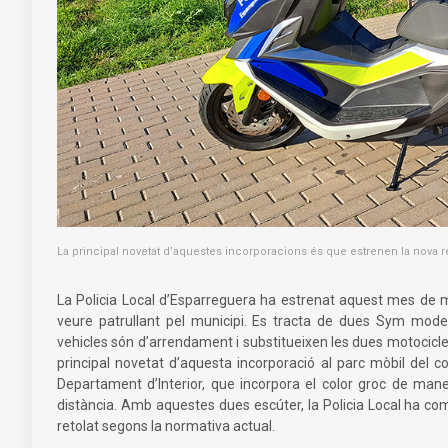
La principal novetat d’aquestes incorporacions és que estrenen la nova 
La Policia Local d’Esparreguera ha estrenat aquest mes de 
veure patrullant pel municipi. Es tracta de dues Sym mode
vehicles són d’arrendament i substitueixen les dues motociclet
principal novetat d’aquesta incorporació al parc mòbil del c
Departament d’Interior, que incorpora el color groc de maner
distància. Amb aquestes dues escúter, la Policia Local ha com
retolat segons la normativa actual.