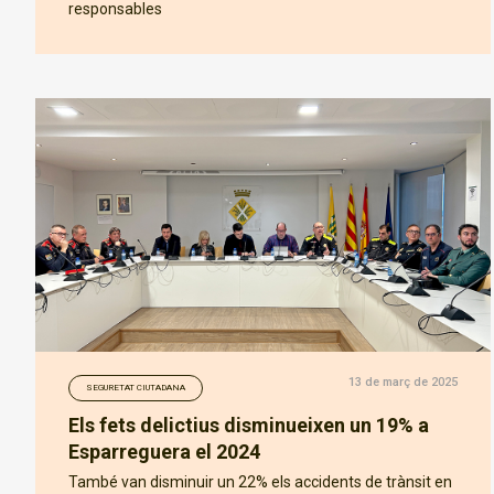
responsables
13 de març de 2025
SEGURETAT CIUTADANA
Els fets delictius disminueixen un 19% a
Esparreguera el 2024
També van disminuir un 22% els accidents de trànsit en