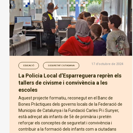
17 d’octubre de 2024
EDUCACIÓ
SEGURETAT CIUTADANA
La Policia Local d’Esparreguera reprèn els
tallers de civisme i convivència a les
escoles
Aquest projecte formatiu, reconegut en el Banc de
Bones Pràctiques dels governs locals de la Federació de
Municipis de Catalunya i la Fundació Carles Pi i Sunyer,
està adreçat als infants de 5è de primària i pretén
reforçar els conceptes de seguretat i convivència i
contribuir a la formació dels infants com a ciutadans