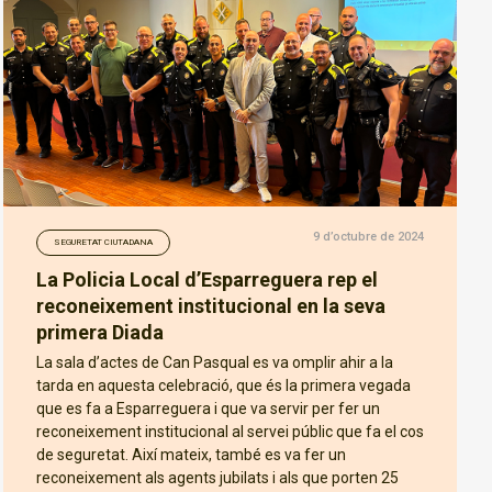
9 d’octubre de 2024
SEGURETAT CIUTADANA
La Policia Local d’Esparreguera rep el
reconeixement institucional en la seva
primera Diada
La sala d’actes de Can Pasqual es va omplir ahir a la
tarda en aquesta celebració, que és la primera vegada
que es fa a Esparreguera i que va servir per fer un
reconeixement institucional al servei públic que fa el cos
de seguretat. Així mateix, també es va fer un
reconeixement als agents jubilats i als que porten 25