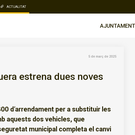
ACTUALITAT
AJUNTAMEN
5 de març de 2025
guera estrena dues noves
0 d’arrendament per a substituir les
Amb aquests dos vehicles, que
 seguretat municipal completa el canvi