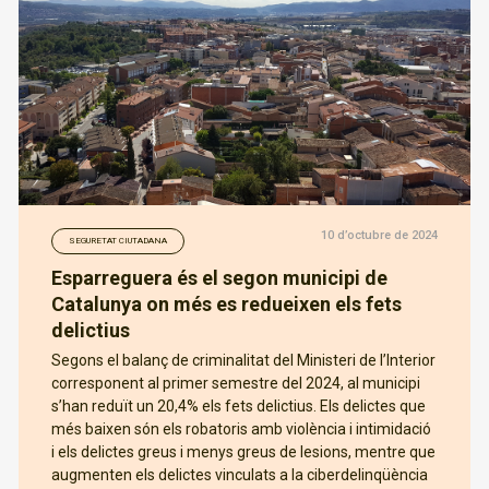
10 d’octubre de 2024
SEGURETAT CIUTADANA
Esparreguera és el segon municipi de
Catalunya on més es redueixen els fets
delictius
Segons el balanç de criminalitat del Ministeri de l’Interior
corresponent al primer semestre del 2024, al municipi
s’han reduït un 20,4% els fets delictius. Els delictes que
més baixen són els robatoris amb violència i intimidació
i els delictes greus i menys greus de lesions, mentre que
augmenten els delictes vinculats a la ciberdelinqüència