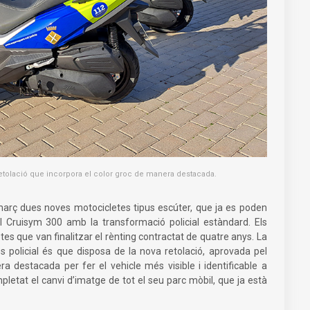
retolació que incorpora el color groc de manera destacada.
març dues noves motocicletes tipus escúter, que ja es poden
l Cruisym 300 amb la transformació policial estàndard. Els
es que van finalitzar el rènting contractat de quatre anys. La
os policial és que disposa de la nova retolació, aprovada pel
a destacada per fer el vehicle més visible i identificable a
pletat el canvi d’imatge de tot el seu parc mòbil, que ja està