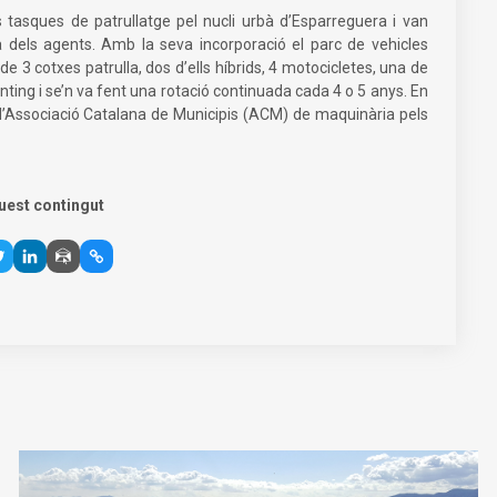
tasques de patrullatge pel nucli urbà d’Esparreguera i van
a dels agents. Amb la seva incorporació el parc de vehicles
e 3 cotxes patrulla, dos d’ells híbrids, 4 motocicletes, una de
ènting i se’n va fent una rotació continuada cada 4 o 5 anys. En
e l’Associació Catalana de Municipis (ACM) de maquinària pels
uest contingut