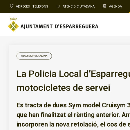
ADRECES I TELÈFONS
ATENCIÓ CIUTADANA
AGENDA
SEGURETAT CIUTADANA
La Policia Local d’Esparre
motocicletes de servei
Es tracta de dues Sym model Cruisym 30
que han finalitzat el rènting anterior. 
incorporen la nova retolació, el cos de