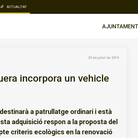
ACTUALITAT
AJUNTAMEN
29 de juliol de 2019
uera incorpora un vehicle
destinarà a patrullatge ordinari i està
uesta adquisició respon a la proposta del
pte criteris ecològics en la renovació