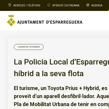
ADRECES I TELÈFONS
ATENCIÓ CIUTADANA
AGENDA
SEGURETAT CIUTADANA
La Policia Local d’Esparreg
híbrid a la seva flota
El turisme, un Toyota Prius + Hybrid, es 
proveït d’un aparell desfibril·lador. Aq
Pla de Mobilitat Urbana de tenir en com