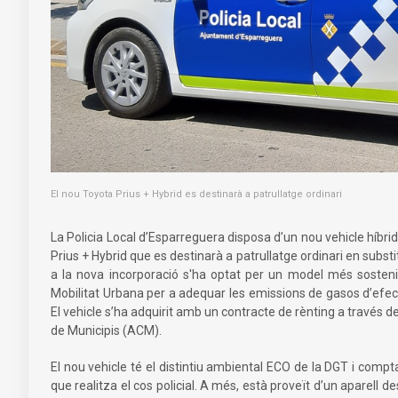
El nou Toyota Prius + Hybrid es destinarà a patrullatge ordinari
La Policia Local d’Esparreguera disposa d’un nou vehicle híbrid
Prius + Hybrid que es destinarà a patrullatge ordinari en substit
a la nova incorporació s'ha optat per un model més sostenib
Mobilitat Urbana per a adequar les emissions de gasos d’efect
El vehicle s’ha adquirit amb un contracte de rènting a través d
de Municipis (ACM).
El nou vehicle té el distintiu ambiental ECO de la DGT i comp
que realitza el cos policial. A més, està proveït d’un aparell 