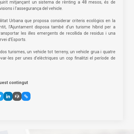
adquirit mitjançant un sistema de rènting a 48 mesos, és de
isions i l'assegurança del vehicle.
itat Urbana que proposa considerar criteris ecològics en la
ntit, l'Ajuntament disposa també d’un turisme híbrid per a
transportar les illes emergents de recollida de residus i una
rvei d’Esports.
dos turismes, un vehicle tot terreny, un vehicle grua i quatre
ar-les per unes d’elèctriques un cop finalitzi el període de
uest contingut