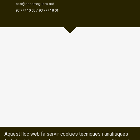
oac@esparreguera.cat
93 777 10 00
/
93 777 18 01
Aquest lloc web fa servir cookies tècniques i analítiques