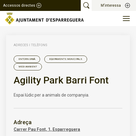
Accessos directes
M'interessa
ADRECES I TELÈFONS
ENTORN URBÀ
EQUIPAMENTS MUNICIPALS
MEDI AMBIENT
Agility Park Barri Font
Espai lúdic per a animals de companyia.
Adreça
Carrer Pau Font, 1, Esparreguera