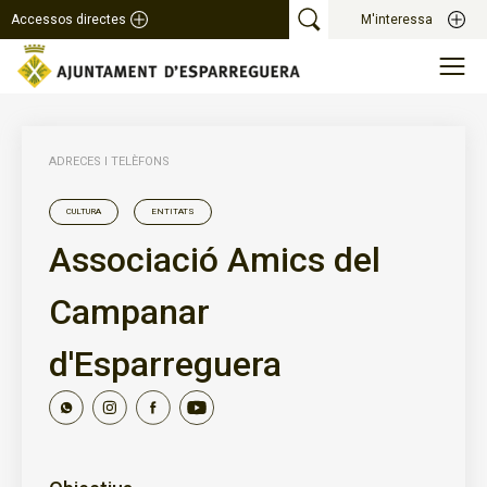
Accessos directes
M'interessa
ADRECES I TELÈFONS
CULTURA
ENTITATS
Associació Amics del
Campanar
d'Esparreguera