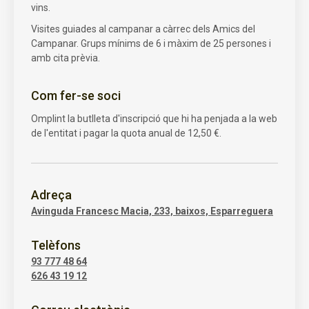
vins.
Visites guiades al campanar a càrrec dels Amics del
Campanar. Grups mínims de 6 i màxim de 25 persones i
amb cita prèvia.
Com fer-se soci
Omplint la butlleta d'inscripció que hi ha penjada a la web
de l'entitat i pagar la quota anual de 12,50 €.
Adreça
Avinguda Francesc Macia, 233, baixos, Esparreguera
Telèfons
93 777 48 64
626 43 19 12