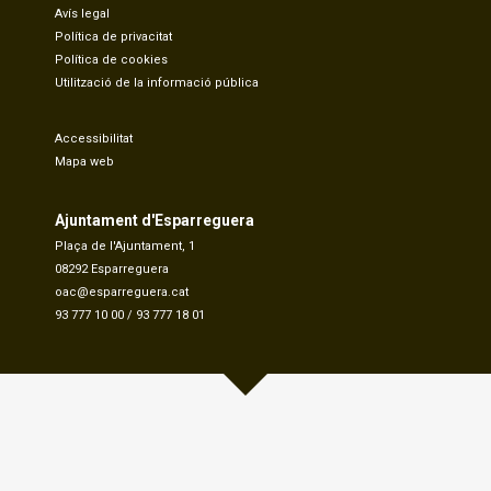
Avís legal
Política de privacitat
Política de cookies
Utilització de la informació pública
Accessibilitat
Mapa web
Ajuntament d'Esparreguera
Plaça de l'Ajuntament, 1
08292 Esparreguera
oac@esparreguera.cat
93 777 10 00
/
93 777 18 01