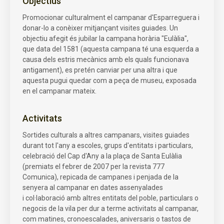
Objectius
Promocionar culturalment el campanar d'Esparreguera i
donar-lo a conèixer mitjançant visites guiades. Un
objectiu afegit és jubilar la campana horària "Eulàlia",
que data del 1581 (aquesta campana té una esquerda a
causa dels estris mecànics amb els quals funcionava
antigament), es pretén canviar per una altra i que
aquesta pugui quedar com a peça de museu, exposada
en el campanar mateix.
Activitats
Sortides culturals a altres campanars, visites guiades
durant tot l'any a escoles, grups d'entitats i particulars,
celebració del Cap d'Any a la plaça de Santa Eulàlia
(premiats el febrer de 2007 per la revista 777
Comunica), repicada de campanes i penjada de la
senyera al campanar en dates assenyalades
i col·laboració amb altres entitats del poble, particulars o
negocis de la vila per dur a terme activitats al campanar,
com matines, cronoescalades, aniversaris o tastos de