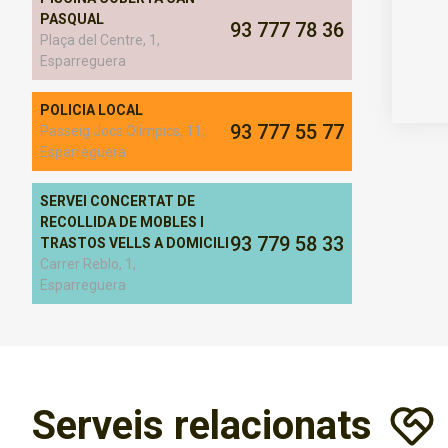
PASQUAL
93 777 78 36
Plaça del Centre, 1,
Esparreguera
POLICIA LOCAL
93 777 55 77
Passeig Jocs Olimpics, 11,
Esparreguera
SERVEI CONCERTAT DE
RECOLLIDA DE MOBLES I
93 779 58 33
TRASTOS VELLS A DOMICILI
Carrer Reblo, 1,
Esparreguera
Serveis relacionats