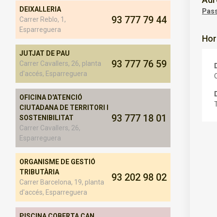
DEIXALLERIA
Pass
93 777 79 44
Carrer Reblo, 1,
Esparreguera
Hor
JUTJAT DE PAU
93 777 76 59
Carrer Cavallers, 26, planta
d'accés, Esparreguera
OFICINA D'ATENCIÓ
CIUTADANA DE TERRITORI I
93 777 18 01
SOSTENIBILITAT
Carrer Cavallers, 26,
Esparreguera
ORGANISME DE GESTIÓ
TRIBUTÀRIA
93 202 98 02
Carrer Barcelona, 19, planta
d'accés, Esparreguera
PISCINA COBERTA CAN