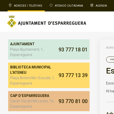
ADRECES I TELÈFONS
ATENCIÓ CIUTADANA
AGENDA
AJUNTAMENT
ADREC
93 777 18 01
Plaça Ajuntament, 1,
Esparreguera
EDU
BIBLIOTECA MUNICIPAL
Es
L'ATENEU
93 777 13 39
Plaça Antoni Nin i Escudé, 1,
Escol
Esparreguera
Hi ha
CAP D’ESPARREGUERA
93 770 81 00
Carrer Via del Mil.Lenari, 16,
Esparreguera
Adr