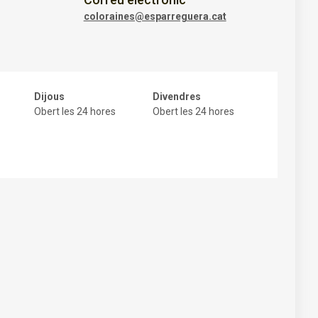
coloraines@esparreguera.cat
Dijous
Divendres
Obert les 24 hores
Obert les 24 hores