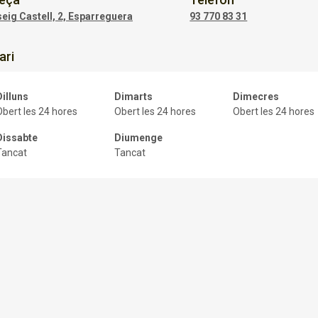
eig Castell, 2, Esparreguera
93 770 83 31
ari
Dilluns
Dimarts
Dimecres
Obert les 24 hores
Obert les 24 hores
Obert les 24 hores
Dissabte
Diumenge
Tancat
Tancat