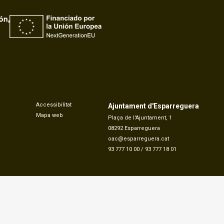
Accessibilitat
Ajuntament d'Esparreguera
Mapa web
Plaça de l'Ajuntament, 1
08292 Esparreguera
oac@esparreguera.cat
93 777 10 00
/
93 777 18 01