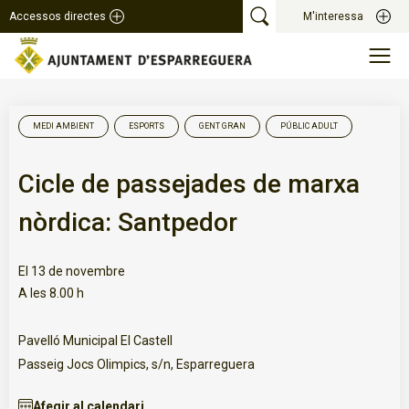
Accessos directes
M'interessa
MEDI AMBIENT
ESPORTS
GENT GRAN
PÚBLIC ADULT
Cicle de passejades de marxa
nòrdica: Santpedor
El 13 de novembre
A les 8.00 h
Pavelló Municipal El Castell
Passeig Jocs Olimpics, s/n, Esparreguera
Afegir al calendari