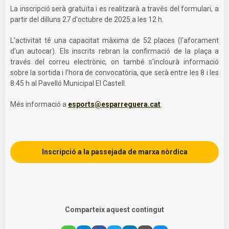
La inscripció serà gratuïta i es realitzarà a través del formulari, a
partir del dilluns 27 d'octubre de 2025 a les 12 h.
L'activitat té una capacitat màxima de 52 places (l'aforament
d'un autocar). Els inscrits rebran la confirmació de la plaça a
través del correu electrònic, on també s'inclourà informació
sobre la sortida i l’hora de convocatòria, que serà entre les 8 i les
8.45 h al Pavelló Municipal El Castell.
Més informació a
esports@esparreguera.cat
.
Inscripció a la passejada de marxa nòrdica
Comparteix aquest contingut