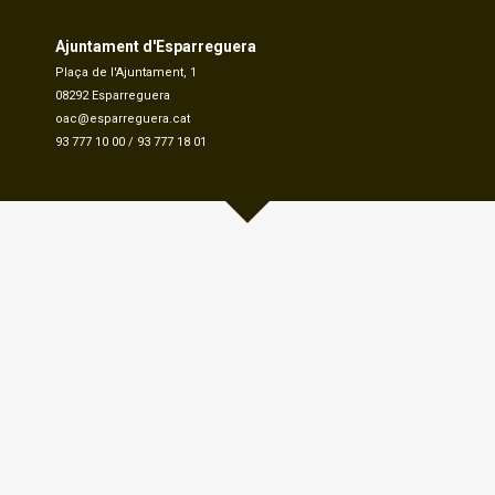
Ajuntament d'Esparreguera
Plaça de l'Ajuntament, 1
08292 Esparreguera
oac@esparreguera.cat
93 777 10 00
/
93 777 18 01