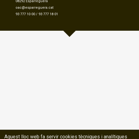
08292 Esparreguera
oac@esparreguera.cat
93 777 10 00
/
93 777 18 01
Aquest lloc web fa servir cookies tècniques i analítiques