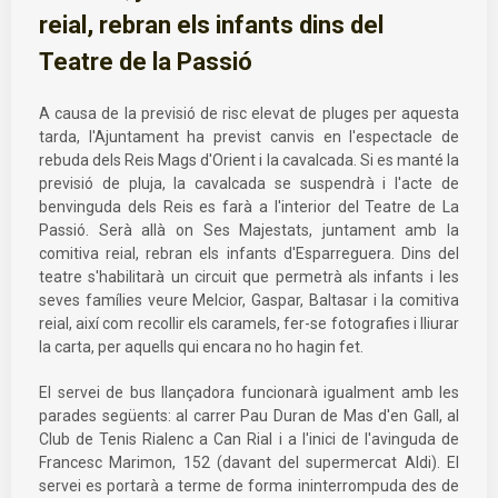
reial, rebran els infants dins del
Teatre de la Passió
A causa de la previsió de risc elevat de pluges per aquesta
tarda, l'Ajuntament ha previst canvis en l'espectacle de
rebuda dels Reis Mags d'Orient i la cavalcada. Si es manté la
previsió de pluja, la cavalcada se suspendrà i l'acte de
benvinguda dels Reis es farà a l'interior del Teatre de La
Passió. Serà allà on Ses Majestats, juntament amb la
comitiva reial, rebran els infants d'Esparreguera. Dins del
teatre s'habilitarà un circuit que permetrà als infants i les
seves famílies veure Melcior, Gaspar, Baltasar i la comitiva
reial, així com recollir els caramels, fer-se fotografies i lliurar
la carta, per aquells qui encara no ho hagin fet.
El servei de bus llançadora funcionarà igualment amb les
parades següents: al carrer Pau Duran de Mas d'en Gall, al
Club de Tenis Rialenc a Can Rial i a l'inici de l'avinguda de
Francesc Marimon, 152 (davant del supermercat Aldi). El
servei es portarà a terme de forma ininterrompuda des de