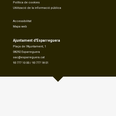
Política de cookies
Utilització de la informació pública
Accessibilitat
Mapa web
Ajuntament d'Esparreguera
Plaça de l'Ajuntament, 1
08292 Esparreguera
oac@esparreguera.cat
93 777 10 00
/
93 777 18 01