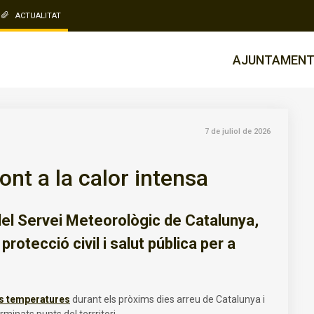
ACTUALITAT
AJUNTAMEN
7 de juliol de 2026
nt a la calor intensa
del Servei Meteorològic de Catalunya,
protecció civil i salut pública per a
s temperatures
durant els pròxims dies arreu de Catalunya i
minats punts del terrritori.