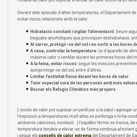
Davant dels episodis d'altes temperatures, el Departament de S
evitar riscos relacionats amb la calor:
Hidratació constant i vigilar l'alimentació:
beure aigua
begudes alcohòliques que provoquen deshidratació, entr
Al carrer, protegir-se del sol i no sortir a les hores
A casa, controlar la temperatura:
ús d'aparells de clim
màxima calor o ventilar durant les primeres hores del mat
A la feina, evitar riscos:
seguir les mesures preventives
autoprotegir-se del sol, entre d'altres.
Limitar l'activitat física durant les hores de calor
Tenir especial cura de les persones amb més vulnerabi
Buscar els Refugis Climàtics més propers
L'excés de calor pot suposar un perill per a la salut i agreujar
l'exposició a temperatures molt altes es perllonga o hi ha cond
ambients calorosos, insolació...) l'equilibri tèrmic es trenca, d
temperatura tendeix a elevar-se de forma continua afectant gr
i seguir els
consells de calor extrema
del Departament de Salu