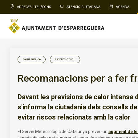
ADRECES I TELÈFONS
ATENCIÓ CIUTADANA
AGENDA
SALUT PÚBLICA
PROTECCIÓ CIVIL
Recomanacions per a fer fro
Davant les previsions de calor intensa 
s'informa la ciutadania dels consells de 
evitar riscos relacionats amb la calor
El Servei Meteorològic de Catalunya preveu un
augment de le
l'onada de calor pot superar el llindar de calor extrema en deter