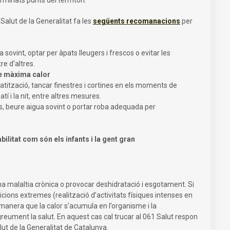
alut de la Generalitat fa les
següents recomanacions
per
 sovint, optar per àpats lleugers i frescos o evitar les
e d'altres.
 de màxima calor
atització, tancar finestres i cortines en els moments de
í i la nit, entre altres mesures.
, beure aigua sovint o portar roba adequada per
litat com són els infants i la gent gran
 una malaltia crònica o provocar deshidratació i esgotament. Si
icions extremes (realització d’activitats físiques intenses en
e manera que la calor s’acumula en l’organisme i la
eument la salut. En aquest cas cal trucar al 061 Salut respon
t de la Generalitat de Catalunya.