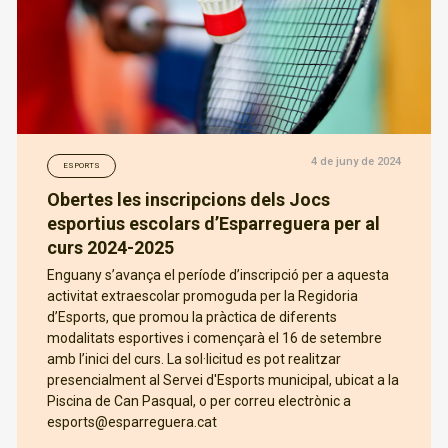
4 de juny de 2024
ESPORTS
Obertes les inscripcions dels Jocs
esportius escolars d’Esparreguera per al
curs 2024-2025
Enguany s’avança el període d’inscripció per a aquesta
activitat extraescolar promoguda per la Regidoria
d’Esports, que promou la pràctica de diferents
modalitats esportives i començarà el 16 de setembre
amb l’inici del curs. La sol·licitud es pot realitzar
presencialment al Servei d'Esports municipal, ubicat a la
Piscina de Can Pasqual, o per correu electrònic a
esports@esparreguera.cat