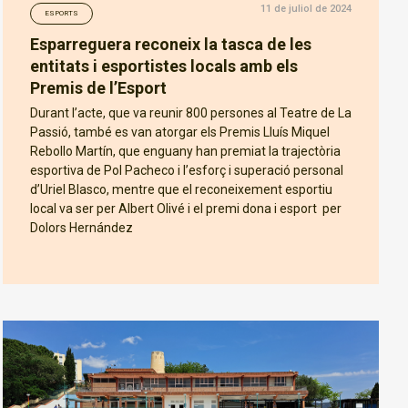
11 de juliol de 2024
ESPORTS
Esparreguera reconeix la tasca de les
entitats i esportistes locals amb els
Premis de l’Esport
Durant l’acte, que va reunir 800 persones al Teatre de La
Passió, també es van atorgar els Premis Lluís Miquel
Rebollo Martín, que enguany han premiat la trajectòria
esportiva de Pol Pacheco i l’esforç i superació personal
d’Uriel Blasco, mentre que el reconeixement esportiu
local va ser per Albert Olivé i el premi dona i esport per
Dolors Hernández