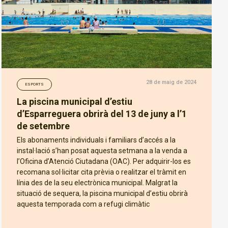
28 de maig de 2024
ESPORTS
La piscina municipal d’estiu
d’Esparreguera obrirà del 13 de juny a l’1
de setembre
Els abonaments individuals i familiars d’accés a la
instal·lació s’han posat aquesta setmana a la venda a
l’Oficina d’Atenció Ciutadana (OAC). Per adquirir-los es
recomana sol·licitar cita prèvia o realitzar el tràmit en
línia des de la seu electrònica municipal. Malgrat la
situació de sequera, la piscina municipal d’estiu obrirà
aquesta temporada com a refugi climàtic