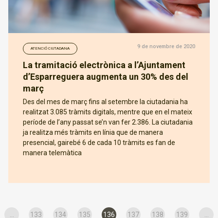
9 de novembre de 2020
ATENCIÓ CIUTADANA
La tramitació electrònica a l’Ajuntament
d’Esparreguera augmenta un 30% des del
març
Des del mes de març fins al setembre la ciutadania ha
realitzat 3.085 tràmits digitals, mentre que en el mateix
període de l’any passat se’n van fer 2.386. La ciutadania
ja realitza més tràmits en línia que de manera
presencial, gairebé 6 de cada 10 tràmits es fan de
manera telemàtica
...
133
134
135
136
137
138
139
...