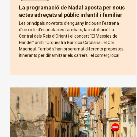
La programació de Nadal aposta per nous
actes adreçats al públic infantil i familiar
Les principals novetats d’enguany inclouen l’estrena
d’un cicle d’espectacles familiars, la instal·lació La
Central dels Reis d’Orient i el concert “El Messies de
Händel” amb l’Orquestra Barroca Catalana i el Cor
Madrigal. També s’han programat diferents propostes
itinerants per dinamitzar els carrers i el comerç local