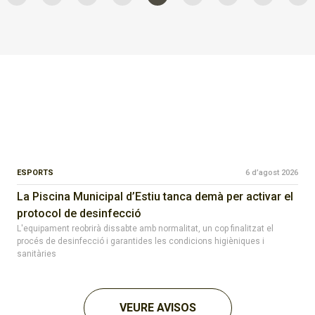
ESPORTS
6 d’agost 2026
La Piscina Municipal d’Estiu tanca demà per activar el
protocol de desinfecció
L'equipament reobrirà dissabte amb normalitat, un cop finalitzat el
procés de desinfecció i garantides les condicions higièniques i
sanitàries
VEURE AVISOS