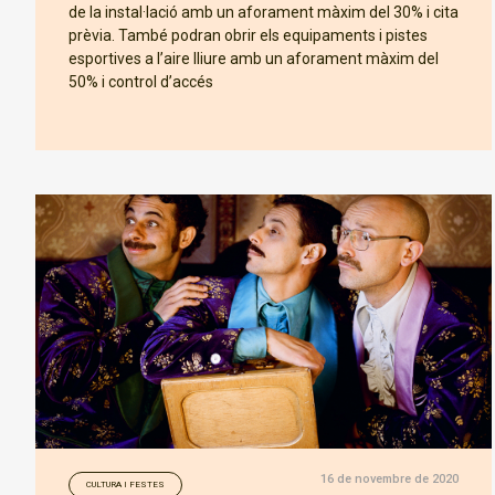
de la instal·lació amb un aforament màxim del 30% i cita
prèvia. També podran obrir els equipaments i pistes
esportives a l’aire lliure amb un aforament màxim del
50% i control d’accés
16 de novembre de 2020
CULTURA I FESTES