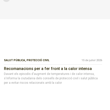
SALUT PÚBLICA,
PROTECCIÓ CIVIL
15 de juliol 2026
Recomanacions per a fer front a la calor intensa
Davant els episodis d'augment de temperatures i de calor intensa,
s'informa la ciutadania dels consells de protecció civil i salut pública
per a evitar riscos relacionats amb la calor