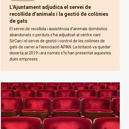
L'Ajuntament adjudica el servei de
recollida d’animals i la gestió de colònies
de gats
El servei de recollida i assistència d’animals domèstics
abandonats o perduts s'ha adjudicat al centre caní
SirCan i el servei de gestió i control de les colònies de
gats de carrer a l’associació APAN. La licitació va quedar
deserta al 2019 i ara només s'hi han presentat aquestes
dues empreses