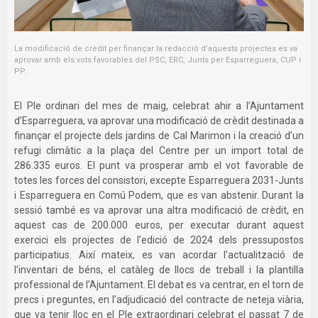
La modificació de crèdit per finançar la redacció d’aquests projectes es va
aprovar amb els vots favorables del PSC, ERC, Junts per Esparreguera, CUP i
PP.
El Ple ordinari del mes de maig, celebrat ahir a l’Ajuntament
d’Esparreguera, va aprovar una modificació de crèdit destinada a
finançar el projecte dels jardins de Cal Marimon i la creació d’un
refugi climàtic a la plaça del Centre per un import total de
286.335 euros. El punt va prosperar amb el vot favorable de
totes les forces del consistori, excepte Esparreguera 2031-Junts
i Esparreguera en Comú Podem, que es van abstenir. Durant la
sessió també es va aprovar una altra modificació de crèdit, en
aquest cas de 200.000 euros, per executar durant aquest
exercici els projectes de l’edició de 2024 dels pressupostos
participatius. Així mateix, es van acordar l’actualització de
l’inventari de béns, el catàleg de llocs de treball i la plantilla
professional de l’Ajuntament. El debat es va centrar, en el torn de
precs i preguntes, en l’adjudicació del contracte de neteja viària,
que va tenir lloc en el Ple extraordinari celebrat el passat 7 de