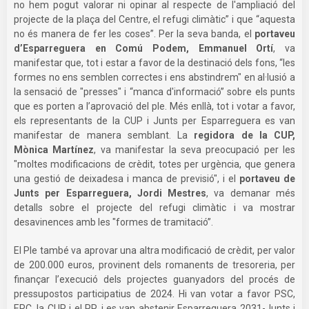
no hem pogut valorar ni opinar al respecte de l'ampliació del
projecte de la plaça del Centre, el refugi climàtic” i que “aquesta
no és manera de fer les coses”. Per la seva banda, el
portaveu
d’Esparreguera en Comú Podem, Emmanuel Ortí
, va
manifestar que, tot i estar a favor de la destinació dels fons, “les
formes no ens semblen correctes i ens abstindrem" en al·lusió a
la sensació de "presses" i “manca d'informació” sobre els punts
que es porten a l’aprovació del ple. Més enllà, tot i votar a favor,
els representants de la CUP i Junts per Esparreguera es van
manifestar de manera semblant. La
regidora de la CUP,
Mònica Martínez
, va manifestar la seva preocupació per les
"moltes modificacions de crèdit, totes per urgència, que genera
una gestió de deixadesa i manca de previsió", i el
portaveu de
Junts per Esparreguera, Jordi Mestres
, va demanar més
detalls sobre el projecte del refugi climàtic i va mostrar
desavinences amb les "formes de tramitació”.
El Ple també va aprovar una altra modificació de crèdit, per valor
de 200.000 euros, provinent dels romanents de tresoreria, per
finançar l’execució dels projectes guanyadors del procés de
pressupostos participatius de 2024. Hi van votar a favor PSC,
ERC, la CUP i el PP, i es van abstenir Esparreguera 2031-Junts i