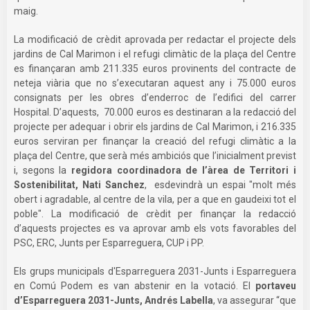
maig.
La modificació de crèdit aprovada per redactar el projecte dels
jardins de Cal Marimon i el refugi climàtic de la plaça del Centre
es finançaran amb 211.335 euros provinents del contracte de
neteja viària que no s’executaran aquest any i 75.000 euros
consignats per les obres d’enderroc de l’edifici del carrer
Hospital. D’aquests, 70.000 euros es destinaran a la redacció del
projecte per adequar i obrir els jardins de Cal Marimon, i 216.335
euros serviran per finançar la creació del refugi climàtic a la
plaça del Centre, que serà més ambiciós que l’inicialment previst
i, segons la
regidora coordinadora de l’àrea de Territori i
Sostenibilitat, Nati Sanchez
, esdevindrà un espai "molt més
obert i agradable, al centre de la vila, per a que en gaudeixi tot el
poble". La modificació de crèdit per finançar la redacció
d’aquests projectes es va aprovar amb els vots favorables del
PSC, ERC, Junts per Esparreguera, CUP i PP.
Els grups municipals d'Esparreguera 2031-Junts i Esparreguera
en Comú Podem es van abstenir en la votació. El
portaveu
d’Esparreguera 2031-Junts, Andrés Labella
, va assegurar “que