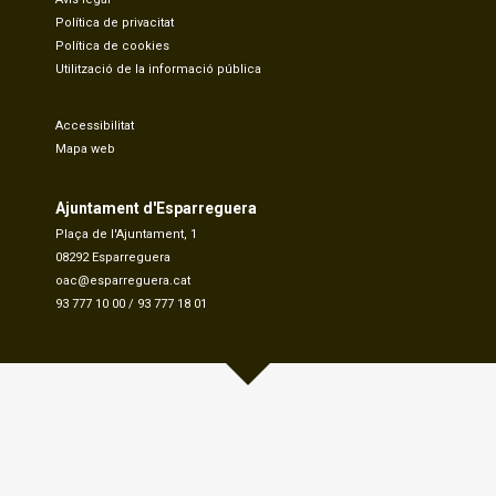
Política de privacitat
Política de cookies
Utilització de la informació pública
Accessibilitat
Mapa web
Ajuntament d'Esparreguera
Plaça de l'Ajuntament, 1
08292 Esparreguera
oac@esparreguera.cat
93 777 10 00
/
93 777 18 01