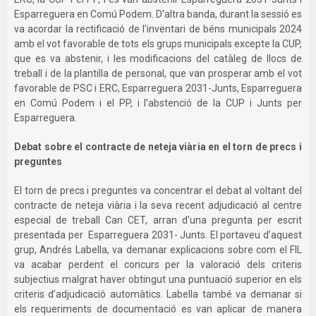
Esparreguera en Comú Podem. D’altra banda, durant la sessió es
va acordar la rectificació de l'inventari de béns municipals 2024
amb el vot favorable de tots els grups municipals excepte la CUP,
que es va abstenir, i les modificacions del catàleg de llocs de
treball i de la plantilla de personal, que van prosperar amb el vot
favorable de PSC i ERC, Esparreguera 2031-Junts, Esparreguera
en Comú Podem i el PP, i l’abstenció de la CUP i Junts per
Esparreguera.
Debat sobre el contracte de neteja viària en el torn de precs i
preguntes
El torn de precs i preguntes va concentrar el debat al voltant del
contracte de neteja viària i la seva recent adjudicació al centre
especial de treball Can CET, arran d'una pregunta per escrit
presentada per Esparreguera 2031- Junts. El portaveu d’aquest
grup, Andrés Labella, va demanar explicacions sobre com el FIL
va acabar perdent el concurs per la valoració dels criteris
subjectius malgrat haver obtingut una puntuació superior en els
criteris d’adjudicació automàtics. Labella també va demanar si
els requeriments de documentació es van aplicar de manera