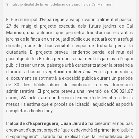
Simulació digital de la remodelació dels jardins de Cal Marimon.
El Ple municipal d'Esparreguera va aprovar inicialment el passat
27 de maig el projecte executiu dels futurs jardins de Cal
Marimon, una actuació que permetrà transformar els antics
jardins de la finca en un nou jardí públic que actuarà com a refugi
climàtic, node de biodiversitat i espai de trobada per a la
ciutadania. El projecte preveu l'enderroc parcial del mur del
passatge de les Eixides per obrir visualment els jardins a l'espai
públic i crear un nou paisatge urbà caracteritzat per la presència
d'arbrat, arbustos i vegetació mediterrània. En els propers dies,
el document se sotmetrà a exposició pública durant un període
de 30 dies hàbils abans de continuar la seva tramitació
administrativa. El projecte preveu una inversió de 600.321,67
euros, IVA inclòs, amb un termini d’execució de les obres de sis
mesos, i s'estima que el procés de licitació i adjudicació es podrà
completar a finals d’any.
L
’alcalde d’Esparreguera, Juan Jurado
ha celebrat el nou pas
endavant d’aquest projecte “que esdevindrà el primer jardí públic
d’Esparreguera”. Jurado ha explicat que la remodelació dels