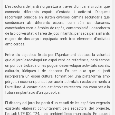
L'estructura del jardí s'organitza a través d'un camí circular que
connecta diferents espais d'estada i activitat. D'aquest
recorregut principal en surten diversos camins secundaris que
condueixen als diferents espais, com són sis clarianes,
concebudes com a àmbits de repòs, contemplació i descoberta
de la biodiversitat, o l’àrea de jocs infantils, pensada per a infants
majors de dos anys i equipada amb tres elements d’activitat
amb cordes.
Entre els objectius fixats per l'Ajuntament destaca la voluntat
que el jardí esdevingui un espai verd de referència, però també
un punt de trobada on es puguin desenvolupar activitats socials,
culturals, lúdiques i de descans. És per això que el jardí
incorporarà un espai cultural format per una plataforma amb
pèrgola i escenari, pensat per acollir activitats i esdeveniments a
l'aire lliure. Al costat d'aquest àmbit es reserva una zona per a la
futura implantació d'un quiosc-bar.
El disseny del jardí ha partit d'un estudi de les espècies vegetals
existents elaborat conjuntament pels redactors del projecte,
l'estudi UTE ICC-T24, i els ambientòlegs municipals. En aquest