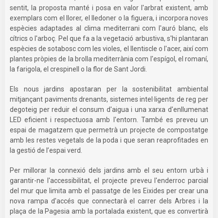
sentit, la proposta manté i posa en valor l'arbrat existent, amb
exemplars com el llorer, el lledoner o la figuera, i incorpora noves
espècies adaptades al clima mediterrani com l'auró blanc, els
cítrics o l'arboç. Pel que fa a la vegetació arbustiva, s'hi plantaran
espècies de sotabosc com les violes, el llentiscle o l'acer, així com
plantes pròpies de la brolla mediterrània com l'espígol, el romaní,
la farigola, el crespinell o la flor de Sant Jordi.
Els nous jardins apostaran per la sostenibilitat ambiental
mitjançant paviments drenants, sistemes intel·ligents de reg per
degoteig per reduir el consum d'aigua i una xarxa d'enllumenat
LED eficient i respectuosa amb l'entorn. També es preveu un
espai de magatzem que permetrà un projecte de compostatge
amb les restes vegetals de la poda i que seran reaprofitades en
la gestió de l’espai verd.
Per millorar la connexió dels jardins amb el seu entorn urbà i
garantir-ne l'accessibilitat, el projecte preveu l'enderroc parcial
del mur que limita amb el passatge de les Eixides per crear una
nova rampa d'accés que connectarà el carrer dels Arbres i la
plaça de la Pagesia amb la portalada existent, que es convertirà