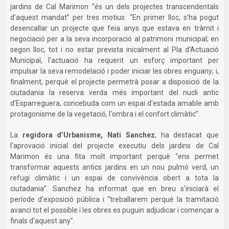
jardins de Cal Marimon “és un dels projectes transcendentals
d’aquest mandat” per tres motius: “En primer lloc, s’ha pogut
desencallar un projecte que feia anys que estava en tràmit i
negociació per a la seva incorporació al patrimoni municipal; en
segon lloc, tot i no estar prevista inicalment al Pla d'Actuació
Municipal, l’actuació ha requerit un esforç important per
impulsar la seva remodelació i poder iniciar les obres enguany; i,
finalment, perquè el projecte permetrà posar a disposició de la
ciutadania la reserva verda més important del nucli antic
d’Esparreguera, concebuda com un espai d'estada amable amb
protagonisme de la vegetació, l'ombra i el confort climàtic”.
La
regidora d’Urbanisme, Nati Sanchez
, ha destacat que
l'aprovació inicial del projecte executiu dels jardins de Cal
Marimon és una fita molt important perquè “ens permet
transformar aquests antics jardins en un nou pulmó verd, un
refugi climàtic i un espai de convivència obert a tota la
ciutadania”. Sanchez ha informat que en breu s’iniciarà el
període d'exposició pública i “treballarem perquè la tramitació
avanci tot el possible i les obres es puguin adjudicar i començar a
finals d'aquest any".