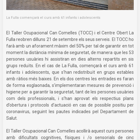
La Fulla començarà el curs amb 61 infants i adolescents
El Taller Ocupacional Can Comelles (TOCC) i el Centre Obert La
Fulla reobren dilluns 21 de setembre els seus serveis. El TOCC ho
farà amb un aforament màxim del 50% per tal de garantir en tot
moment la distància mínima de seguretat, de manera que les 53
persones usuàries hi assistiran en dies alterns repartits en sis
grups reduïts. En el cas de La Fulla, començarà el curs amb 61
infants i adolescents, que s’han redistribuït en grups estables
amb ràtios més baixes. En els dos centres les entrades es faran
de forma esglaonada, s’implementaran mesures de prevenció i
higiene per a garantir la seguretat, tant de les persones usuàries
com dels professionals, i s’han aprovat els respectius plans
d’obertura i protocols d’actuació en cas de possible positiu per
coronavirus, seguint les pautes indicades pel Departament de
Salut.
El Taller Ocupacional Can Comelles acollirà aquest curs persones
amb dificultats cognitives, físiques i /o sensorials de cinc