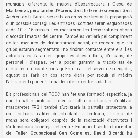
municipis diferents: la majoria d’Esparreguera i Olesa de
Montserrat, però també d’Abrera, Sant Esteve Sesrovires i Sant
Andreu de la Barca, repartits en grups per limitar la propagació
d’un possible contagi. Les entrades i sortides seran esglaonades
cada 10 o 15 minuts i es mesuraran les temperatures abans
d’accedir i marxar del centre. També es vetllarà pel compliment
de les mesures de distanciament social, de manera que els
grups estaran segmentats i no tindran contacte entre ells. Les
activitats es faran en grups estables i fixos, d’usuaris, de
personal i d’espais, per a poder garantir la traçabilitat de
contactes en cas de contagi. En el cas del servei de menjador,
aquest es farà en dos torns diaris per reduir al màxim
l’aforament i poder fer una desinfecció entre cada torn.
Els professionals del TOCC han fet una formació específica, ja
que treballen amb un col·lectiu d’alt risc, i hauran d’utilitzar
mascaretes FP2 i també s’utilitzarà la pantalla protectora, a
més, hi haurà catifes desinfectants a l’entrada, el rentat de
mans serà obligatori després de la realització d’activitats i
s’intensificarà la neteja del centre. En aquest sentit, el
director
del Taller Ocupacional Can Comelles, David Bicardí
, ha