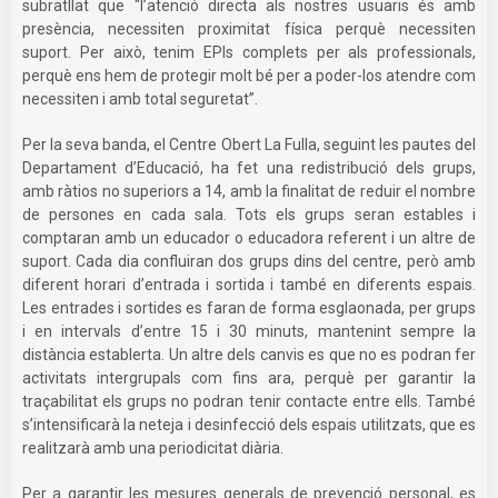
subratllat que “l’atenció directa als nostres usuaris és amb
presència, necessiten proximitat física perquè necessiten
suport. Per això, tenim EPIs complets per als professionals,
perquè ens hem de protegir molt bé per a poder-los atendre com
necessiten i amb total seguretat”.
Per la seva banda, el Centre Obert La Fulla, seguint les pautes del
Departament d’Educació, ha fet una redistribució dels grups,
amb ràtios no superiors a 14, amb la finalitat de reduir el nombre
de persones en cada sala. Tots els grups seran estables i
comptaran amb un educador o educadora referent i un altre de
suport. Cada dia confluiran dos grups dins del centre, però amb
diferent horari d’entrada i sortida i també en diferents espais.
Les entrades i sortides es faran de forma esglaonada, per grups
i en intervals d’entre 15 i 30 minuts, mantenint sempre la
distància establerta. Un altre dels canvis es que no es podran fer
activitats intergrupals com fins ara, perquè per garantir la
traçabilitat els grups no podran tenir contacte entre ells. També
s’intensificarà la neteja i desinfecció dels espais utilitzats, que es
realitzarà amb una periodicitat diària.
Per a garantir les mesures generals de prevenció personal, es