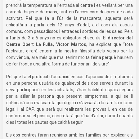
prendrà la temperatura a l’entrada al centre i es vetllarà per una
correcta higiene de mans, tant en l’accés com després de cada
activitat. Pel que fa a l’ús de la mascareta, aquesta serà
obligatòria a partir dels 12 anys d’edat, així com als espais
comuns, com passadissos i entrades i sortides de les sales. Pels
infants de 3 a 5 anys no és obligatori el seu ús. El
director del
Centre Obert La Fulla, Víctor Martos
, ha explicat que “tota
l’activitat girarà entorn a la nostra filosofia dels valors per la
convivència, ara més que mai tenim molta feina perquè haurem
de fer front a una altra forma de funcionar i de viure”.
Pel que fa el protocol d’actuació en cas d’aparició de símptomes
en una persona usuària de qualsevol dels dos serveis durant la
seva participació en les activitats, s’han habilitat espais segurs
per a aïllar la persona que presenti símptomes, a qui se li
col·locarà una mascareta quirúrgica i s’avisarà a la família o tutor
legal i al CAP, que serà qui realitzarà les proves i, en cas de
confirmar-se el positiu, concretarà qui s’ha d’aïllar, durant quants
dies i totes les pautes que caldrà seguir.
Els dos centres faran reunions amb les famílies per explicar els