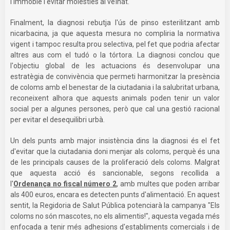
l'immoble i evitar molèsties al veïnat.
Finalment, la diagnosi rebutja l'ús de pinso esterilitzant amb
nicarbacina, ja que aquesta mesura no compliria la normativa
vigent i tampoc resulta prou selectiva, pel fet que podria afectar
altres aus com el tudó o la tórtora. La diagnosi conclou que
l'objectiu global de les actuacions és desenvolupar una
estratègia de convivència que permeti harmonitzar la presència
de coloms amb el benestar de la ciutadania i la salubritat urbana,
reconeixent alhora que aquests animals poden tenir un valor
social per a algunes persones, però que cal una gestió racional
per evitar el desequilibri urbà.
Un dels punts amb major insistència dins la diagnosi és el fet
d'evitar que la ciutadania doni menjar als coloms, perquè és una
de les principals causes de la proliferació dels coloms. Malgrat
que aquesta acció és sancionable, segons recollida a
l'
Ordenança no fiscal número 2
, amb multes que poden arribar
als 400 euros, encara es detecten punts d'alimentació. En aquest
sentit, la Regidoria de Salut Pública potenciarà la campanya "Els
coloms no són mascotes, no els alimentis!", aquesta vegada més
enfocada a tenir més adhesions d'establiments comercials i de