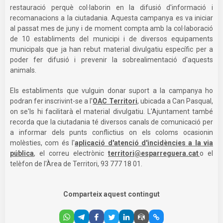
restauració perquè col·laborin en la difusió d'informació i
recomanacions a la ciutadania. Aquesta campanya es va iniciar
al passat mes de juny i de moment compta amb la col·laboració
de 10 establiments del municipi i de diversos equipaments
municipals que ja han rebut material divulgatiu específic per a
poder fer difusió i prevenir la sobrealimentació d'aquests
animals.
Els establiments que vulguin donar suport a la campanya ho
podran fer inscrivint-se a l'
OAC Territori
, ubicada a Can Pasqual,
on se'ls hi facilitarà el material divulgatiu. L'Ajuntament també
recorda que la ciutadania té diversos canals de comunicació per
a informar dels punts conflictius on els coloms ocasionin
molèsties, com és l'
aplicació d'atenció d'incidències a la via
pública
, el correu electrònic
territori@esparreguera.cat
o el
telèfon de l'Àrea de Territori, 93 777 18 01.
Comparteix aquest contingut