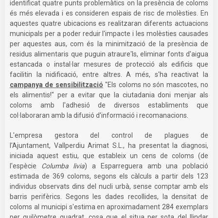
identificat quatre punts problemàtics on la presència de coloms
és més elevada i es consideren espais de risc de molèsties. En
aquestes quatre ubicacions es realitzaran diferents actuacions
municipals per a poder reduir l'impacte i les molèsties causades
per aquestes aus, com és la minimització de la presència de
residus alimentaris que puguin atraure'ls, eliminar fonts d'aigua
estancada o instal·lar mesures de protecció als edificis que
facilitin la nidificació, entre altres. A més, s'ha reactivat la
campanya de sensibilització
"Els coloms no són mascotes, no
els alimentis!" per a evitar que la ciutadania doni menjar als
coloms amb l'adhesió de diversos establiments que
col·laboraran amb la difusió d'informació i recomanacions.
L'empresa gestora del control de plagues de
l'Ajuntament, Vallperdiu Arimat S.L., ha presentat la diagnosi,
iniciada aquest estiu, que estableix un cens de coloms (de
l'espècie
Columba livia
) a Esparreguera amb una població
estimada de 369 coloms, segons els càlculs a partir dels 123
individus observats dins del nucli urbà, sense comptar amb els
barris perifèrics. Segons les dades recollides, la densitat de
coloms al municipi s'estima en aproximadament 284 exemplars
per quilòmetre quadrat, cosa que el situa per sota del llindar