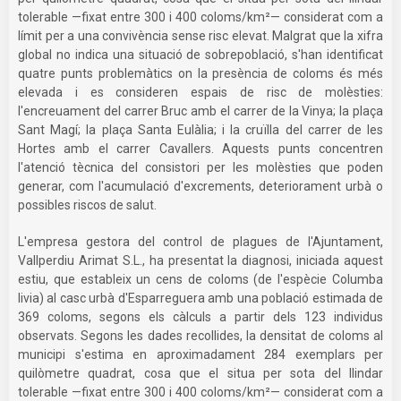
tolerable —fixat entre 300 i 400 coloms/km²— considerat com a
límit per a una convivència sense risc elevat. Malgrat que la xifra
global no indica una situació de sobrepoblació, s'han identificat
quatre punts problemàtics on la presència de coloms és més
elevada i es consideren espais de risc de molèsties:
l'encreuament del carrer Bruc amb el carrer de la Vinya; la plaça
Sant Magí; la plaça Santa Eulàlia; i la cruïlla del carrer de les
Hortes amb el carrer Cavallers. Aquests punts concentren
l'atenció tècnica del consistori per les molèsties que poden
generar, com l'acumulació d'excrements, deteriorament urbà o
possibles riscos de salut.
L'empresa gestora del control de plagues de l'Ajuntament,
Vallperdiu Arimat S.L., ha presentat la diagnosi, iniciada aquest
estiu, que estableix un cens de coloms (de l'espècie Columba
livia) al casc urbà d'Esparreguera amb una població estimada de
369 coloms, segons els càlculs a partir dels 123 individus
observats. Segons les dades recollides, la densitat de coloms al
municipi s'estima en aproximadament 284 exemplars per
quilòmetre quadrat, cosa que el situa per sota del llindar
tolerable —fixat entre 300 i 400 coloms/km²— considerat com a