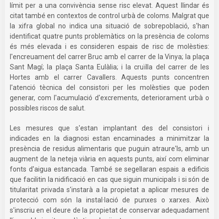
límit per a una convivència sense risc elevat. Aquest llindar és
citat també en contextos de control urbà de coloms. Malgrat que
la xifra global no indica una situació de sobrepoblació, s'han
identificat quatre punts problemàtics on la presència de coloms
és més elevada i es consideren espais de risc de molèsties:
l'encreuament del carrer Bruc amb el carrer de la Vinya; la plaça
Sant Magí; la plaça Santa Eulàlia; i la cruïlla del carrer de les
Hortes amb el carrer Cavallers. Aquests punts concentren
l'atenció tècnica del consistori per les molèsties que poden
generar, com l'acumulació d'excrements, deteriorament urbà o
possibles riscos de salut.
Les mesures que s'estan implantant des del consistori i
indicades en la diagnosi estan encaminades a minimitzar la
presència de residus alimentaris que puguin atraure'ls, amb un
augment de la neteja viària en aquests punts, així com eliminar
fonts d'aigua estancada. També se segellaran espais a edificis
que facilitin la nidificació en cas que siguin municipals i si són de
titularitat privada s'instarà a la propietat a aplicar mesures de
protecció com són la instal·lació de punxes o xarxes. Això
s'inscriu en el deure de la propietat de conservar adequadament