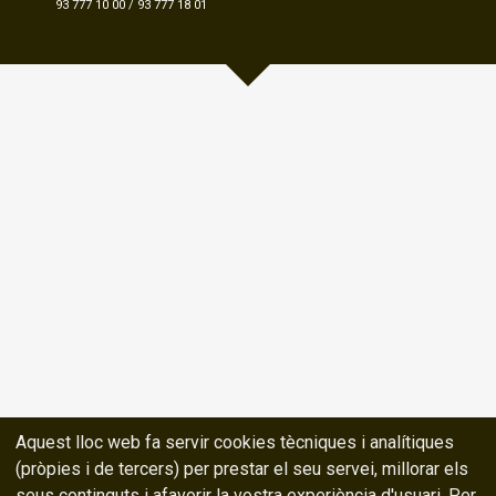
93 777 10 00
/
93 777 18 01
Aquest lloc web fa servir cookies tècniques i analítiques
(pròpies i de tercers) per prestar el seu servei, millorar els
seus continguts i afavorir la vostra experiència d'usuari. Per