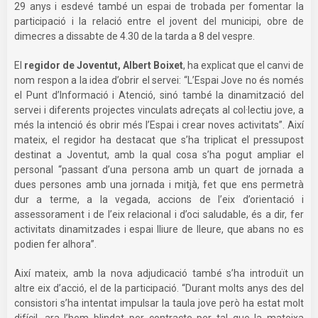
29 anys i esdevé també un espai de trobada per fomentar la
participació i la relació entre el jovent del municipi, obre de
dimecres a dissabte de 4.30 de la tarda a 8 del vespre.
El
regidor de Joventut, Albert Boixet
, ha explicat que el canvi de
nom respon a la idea d’obrir el servei: “L’Espai Jove no és només
el Punt d’Informació i Atenció, sinó també la dinamització del
servei i diferents projectes vinculats adreçats al col·lectiu jove, a
més la intenció és obrir més l’Espai i crear noves activitats”. Així
mateix, el regidor ha destacat que s’ha triplicat el pressupost
destinat a Joventut, amb la qual cosa s’ha pogut ampliar el
personal “passant d’una persona amb un quart de jornada a
dues persones amb una jornada i mitjà, fet que ens permetrà
dur a terme, a la vegada, accions de l’eix d’orientació i
assessorament i de l’eix relacional i d’oci saludable, és a dir, fer
activitats dinamitzades i espai lliure de lleure, que abans no es
podien fer alhora”.
Així mateix, amb la nova adjudicació també s’ha introduït un
altre eix d’acció, el de la participació. “Durant molts anys des del
consistori s’ha intentat impulsar la taula jove però ha estat molt
difícil, ara l’hem blindat per contracte per tal que la mateixa