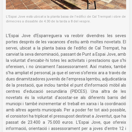
L'Espai Jove està ubicat a la planta baixa de l’edifici de Cal Trempat i obre de
dimecres a dissabte de 4.30 de la tarda a 8 del vespre.
L’Espai Jove d’Esparreguera va reobrir divendres les seves
portes després de les vacances d’estiu amb moltes novetats. El
servei, ubicat a la planta baixa de l’edifici de Cal Trempat, ha
canviat la seva denominació, passant de Punt a Espai Jove, amb
la voluntat d’encabir-hi totes les activitats i prestacions que s’hi
ofereixen, i no únicament l’assessorament. Així mateix, també
s’ha ampliat el personal, ja que el servei s’ofereix ara a través de
dues dinamitzadores juvenils de l’empresa Iqembu, adjudicatària
de la prestació, que inclou també el punt d’informació mòbil als
centres d’educació secundària (PIDCES). Una altra de les
novetats és la voluntat d’acostar-se als diferents barris del
municipi i també incrementar el treball en xarxa i la coordinació
amb altres agents municipals. Per a poder fer tot això possible,
el consistori ha triplicat el pressupost destinat a Joventut, que ha
passat de 23.400 a 75.000 euros. L’Espai Jove, que ofereix
informació, orientació i assessorament per a joves d’entre 12 i