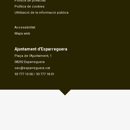
Política de privacitat
Política de cookies
Utilització de la informació pública
Accessibilitat
Mapa web
Ajuntament d'Esparreguera
Plaça de l'Ajuntament, 1
08292 Esparreguera
oac@esparreguera.cat
93 777 10 00
/
93 777 18 01