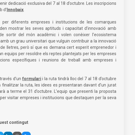
tenir dedicació exclusiva del 7 al 18 d’octubre. Les inscripcions
b d’
Innobaix
.
per diferents empreses i institucions de les comarques
oden mostrar les seves aptituds i capacitat d’innovació amb
 de sortir del món acadèmic i volen conèixer l’ecosistema
 amb un grau universitari que vulguin contribuir a la innovació
o de lletres, però sí que es demana cert esperit emprenedor i
an equips per resoldre els reptes plantejats per les empreses
macions específiques i reunions de treball amb empreses i
 través d’un
formulari
i la ruta tindrà lloc del 7 al 18 d’octubre
 finalitzar la ruta, les idees es presentaran davant d’un jurat
arà a terme el 31 d’octubre. L’equip que presenti la proposta
per visitar empreses i institucions que destaquen per la seva
uest contingut