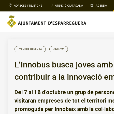
ADRECES I TELÈFONS
ATENCIÓ CIUTADANA
AGENDA
PROMOCIÓ ECONÒMICA
JOVENTUT
L’Innobus busca joves amb 
contribuir a la innovació e
Del 7 al 18 d’octubre un grup de person
visitaran empreses de tot el territori me
promoguda per Innobaix amb la col·labo