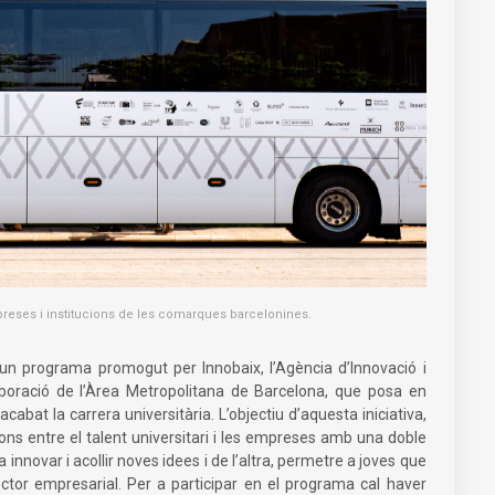
preses i institucions de les comarques barcelonines.
 un programa promogut per Innobaix, l’Agència d’Innovació i
laboració de l’Àrea Metropolitana de Barcelona, que posa en
abat la carrera universitària. L’objectiu d’aquesta iniciativa,
ons entre el talent universitari i les empreses amb una doble
nnovar i acollir noves idees i de l’altra, permetre a joves que
ctor empresarial. Per a participar en el programa cal haver