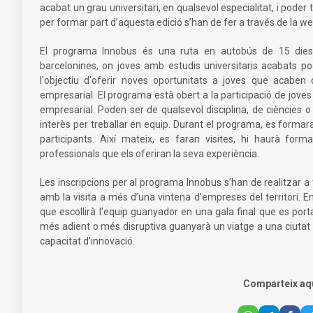
acabat un grau universitari, en qualsevol especialitat, i poder 
per formar part d’aquesta edició s’han de fer a través de la we
El programa Innobus és una ruta en autobús de 15 dies 
barcelonines, on joves amb estudis universitaris acabats p
l'objectiu d'oferir noves oportunitats a joves que acaben
empresarial. El programa està obert a la participació de joves
empresarial. Poden ser de qualsevol disciplina, de ciències 
interès per treballar en equip. Durant el programa, es formar
participants. Així mateix, es faran visites, hi haurà for
professionals que els oferiran la seva experiència.
Les inscripcions per al programa Innobus s’han de realitzar a
amb la visita a més d’una vintena d’empreses del territori. En
que escollirà l’equip guanyador en una gala final que es port
més adient o més disruptiva guanyarà un viatge a una ciutat 
capacitat d’innovació.
Comparteix aq