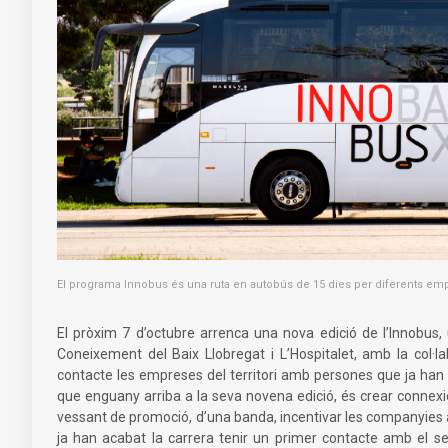
El programa Innobus és una ruta en autobús de 15 dies per diferents em
El pròxim 7 d’octubre arrenca una nova edició de l’Innobus,
Coneixement del Baix Llobregat i L’Hospitalet, amb la col·
contacte les empreses del territori amb persones que ja han ac
que enguany arriba a la seva novena edició, és crear connexi
vessant de promoció, d’una banda, incentivar les companyies a i
ja han acabat la carrera tenir un primer contacte amb el se