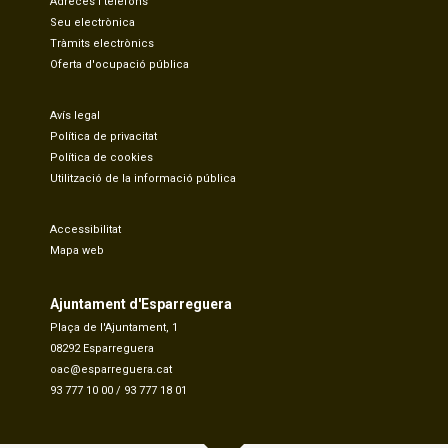
Adreces i telèfons
Seu electrònica
Tràmits electrònics
Oferta d'ocupació pública
Avís legal
Política de privacitat
Política de cookies
Utilització de la informació pública
Accessibilitat
Mapa web
Ajuntament d'Esparreguera
Plaça de l'Ajuntament, 1
08292 Esparreguera
oac@esparreguera.cat
93 777 10 00
/
93 777 18 01