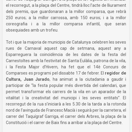
el recorregut, a la plaça del Centre, tindrà lloc l’acte de lliurament
dels premis, que guardonaran a la millor comparsa, que rebrà
250 euros; a la millor carrossa, amb 150 euros; i a la millor
coreografia i a la millor comparsa infantil, que seran
obsequiades amb un trofeu.
Tot i que la majoria de municipis de Catalunya celebren les seves
rues de Carnaval aquest cap de setmana, aquest any a
Esparreguera la coincidència de les dates de la festa del
Carnestoltes amb la festivitat de Santa Eulàlia, patrona de la vila,
i la Festa Major d’Hivern, ha fet que el 14è Concurs de
Comparses es programi pel dissabte 17 de febrer. El
regidor de
Cultura, Juan Jurado
, ha animat a la ciutadania a gaudir i
participar de “la festa popular més divertida del calendari, que
permet transformar els carrers de la vila en un aparador de la
vitalitat i la creativitat del municipi i les seves entitats”. El
recorregut de la rua s’iniciarà a les 5.30 de la tarda a la rotonda
nord de l’avinguda de Francesc Macià i seguirà per la carretera, el
carrer del Taquígraf Garriga, el carrer dels Arbres, la plaça de la
Constitució i el carrer de Baix fins a arribar a la plaça del Centre.