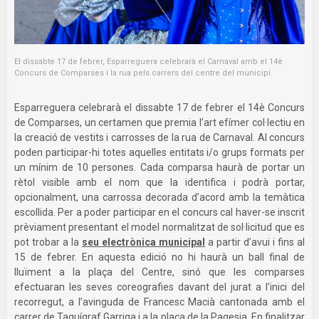
El dissabte 17 de febrer, Esparreguera celebrarà el Carnaval amb el 14è
Concurs de Comparses i la rua pels carrers del centre del municipi.
Esparreguera celebrarà el dissabte 17 de febrer el 14è Concurs
de Comparses, un certamen que premia l’art efímer col·lectiu en
la creació de vestits i carrosses de la rua de Carnaval. Al concurs
poden participar-hi totes aquelles entitats i/o grups formats per
un mínim de 10 persones. Cada comparsa haurà de portar un
rètol visible amb el nom que la identifica i podrà portar,
opcionalment, una carrossa decorada d’acord amb la temàtica
escollida. Per a poder participar en el concurs cal haver-se inscrit
prèviament presentant el model normalitzat de sol·licitud que es
pot trobar a la
seu electrònica municipal
a partir d’avui i fins al
15 de febrer. En aquesta edició no hi haurà un ball final de
lluïment a la plaça del Centre, sinó que les comparses
efectuaran les seves coreografies davant del jurat a l’inici del
recorregut, a l’avinguda de Francesc Macià cantonada amb el
carrer de Taquígraf Garriga i a la plaça de la Pagesia. En finalitzar