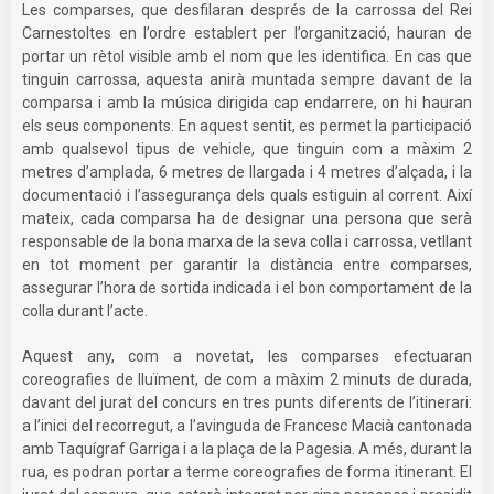
Les comparses, que desfilaran després de la carrossa del Rei
Carnestoltes en l’ordre establert per l’organització, hauran de
portar un rètol visible amb el nom que les identifica. En cas que
tinguin carrossa, aquesta anirà muntada sempre davant de la
comparsa i amb la música dirigida cap endarrere, on hi hauran
els seus components. En aquest sentit, es permet la participació
amb qualsevol tipus de vehicle, que tinguin com a màxim 2
metres d’amplada, 6 metres de llargada i 4 metres d’alçada, i la
documentació i l’assegurança dels quals estiguin al corrent. Així
mateix, cada comparsa ha de designar una persona que serà
responsable de la bona marxa de la seva colla i carrossa, vetllant
en tot moment per garantir la distància entre comparses,
assegurar l’hora de sortida indicada i el bon comportament de la
colla durant l’acte.
Aquest any, com a novetat, les comparses efectuaran
coreografies de lluïment, de com a màxim 2 minuts de durada,
davant del jurat del concurs en tres punts diferents de l’itinerari:
a l’inici del recorregut, a l’avinguda de Francesc Macià cantonada
amb Taquígraf Garriga i a la plaça de la Pagesia. A més, durant la
rua, es podran portar a terme coreografies de forma itinerant. El