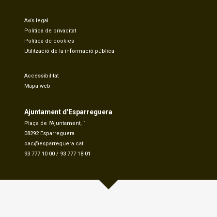
Avís legal
Política de privacitat
Política de cookies
Utilització de la informació pública
Accessibilitat
Mapa web
Ajuntament d'Esparreguera
Plaça de l'Ajuntament, 1
08292 Esparreguera
oac@esparreguera.cat
93 777 10 00
/
93 777 18 01