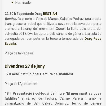
Il·luminador
22.30 h Espectacle Drag
BESTIAH
Bestiah
, és el nom artístic de Marcos Galisteo Pedraz, una artista
transgressora i rebel que utilitza la seva veu i la seva obra per a
promoure l’avanç del moviment Queer, la lluita pels drets del
col·lectiu LGTBIQ+ i la ruptura dels cànons de gènere. L'artista és
coneguda per competir en la tercera temporada de
Drag Race
España
.
Plaça de la Pagesia
Divendres 27 de juny
12 h Acte institucional i lectura del manifest
Plaça de l'Ajuntament
18 h Presentació i col·loqui del llibre "El meu marit es posa
faldilles"
a càrrec de l'autora, Carme Parera i amb la
dinamització de Jan Calvet Domingo, tècnic de gènere