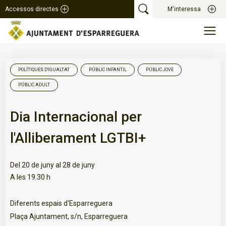
Accessos directes
M'interessa
POLÍTIQUES D'IGUALTAT
PÚBLIC INFANTIL
PÚBLIC JOVE
PÚBLIC ADULT
Dia Internacional per
l'Alliberament LGTBI+
Del 20 de juny al 28 de juny
A les 19.30 h
Diferents espais d'Esparreguera
Plaça Ajuntament, s/n, Esparreguera