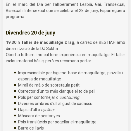
En el marc del Dia per l'alliberament Lesbià, Gai, Transexual,
Bisexual i Intersexual que se celebra el 28 de juny, Esparreguera
programa:
Divendres 20 de juny
19.30 h Taller de maquillatge Drag,
a càrrec de BESTIAH amb
dinamització de la DJ Sukha
Obert a tothom i no cal tenir experiència en maquillatge. El taller
inclou material bàsic, però es recomana portar:
Imprescindible per higiene: base de maquillatge, pinzells i
esponja de maquillatge
Mirall de mà o de sobretaula petit
Corrector d'un to més clar que el to de pell
Pols per contornejar o
contouring
Diverses ombres d'ull al gust de cadascú
Llapis d'ull o
eyeliner
Màscara de pestanyes
Pols translúcids per segellar el maquillatge
Barra de llavis