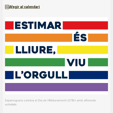
Afegir al calendari
Esparreguera celebra el Dia de l'Alliberament LGTBI+ amb diferents
activitats.