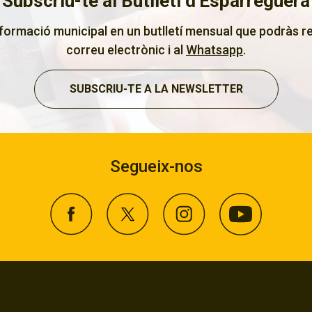
Subscriu-te al Butlletí d'Esparreguera
nformació municipal en un butlletí mensual que podràs re
correu electrònic i al
Whatsapp
.
SUBSCRIU-TE A LA NEWSLETTER
Segueix-nos