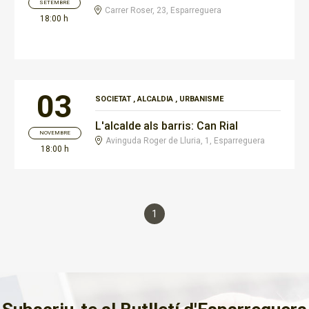
SETEMBRE
Carrer Roser, 23, Esparreguera
18:00 h
03
SOCIETAT
,
ALCALDIA
,
URBANISME
L'alcalde als barris: Can Rial
NOVEMBRE
Avinguda Roger de Lluria, 1, Esparreguera
18:00 h
1