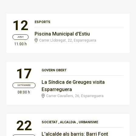
12
ESPORTS
Piscina Municipal d'Estiu
JUNY
Carrer Llobregat, 22, Esparreguera
11:00 h
17
GOVERN OBERT
La Síndica de Greuges visita
SETEMBRE
Esparreguera
08:00 h
Carrer Cavallers, 26, Esparreguera
22
SOCIETAT
,
ALCALDIA
,
URBANISME
L'alcalde als barris: Barri Font