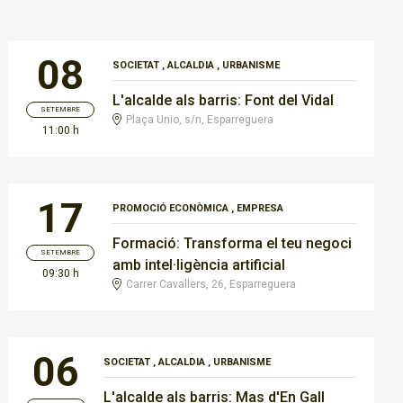
08
SOCIETAT
,
ALCALDIA
,
URBANISME
L'alcalde als barris: Font del Vidal
SETEMBRE
Plaça Unio, s/n, Esparreguera
11:00 h
17
PROMOCIÓ ECONÒMICA
,
EMPRESA
Formació: Transforma el teu negoci
SETEMBRE
amb intel·ligència artificial
09:30 h
Carrer Cavallers, 26, Esparreguera
06
SOCIETAT
,
ALCALDIA
,
URBANISME
L'alcalde als barris: Mas d'En Gall