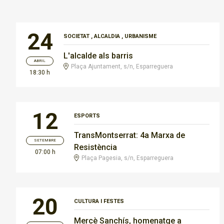
24
SOCIETAT
,
ALCALDIA
,
URBANISME
L'alcalde als barris
ABRIL
Plaça Ajuntament, s/n, Esparreguera
18:30 h
12
ESPORTS
TransMontserrat: 4a Marxa de
SETEMBRE
Resistència
07:00 h
Plaça Pagesia, s/n, Esparreguera
20
CULTURA I FESTES
Mercè Sanchís, homenatge a