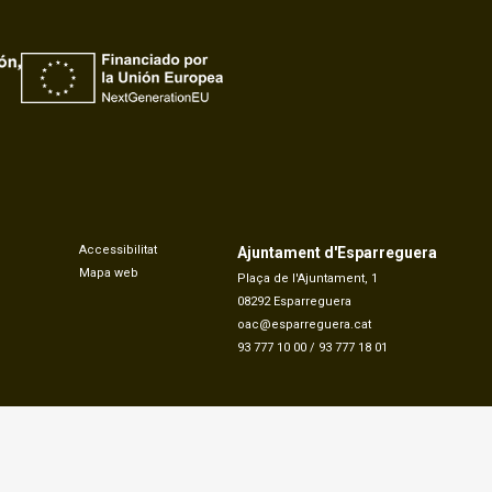
Accessibilitat
Ajuntament d'Esparreguera
Mapa web
Plaça de l'Ajuntament, 1
08292 Esparreguera
oac@esparreguera.cat
93 777 10 00
/
93 777 18 01