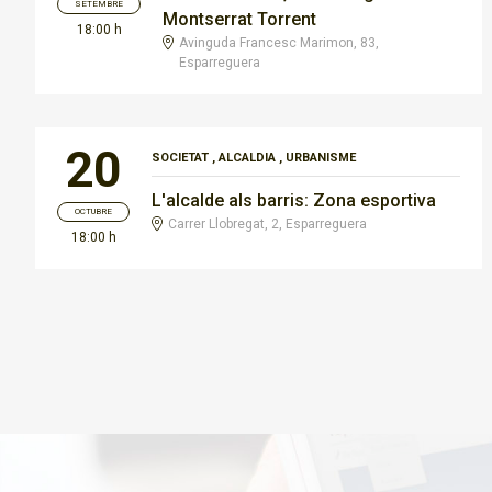
SETEMBRE
Montserrat Torrent
18:00 h
Avinguda Francesc Marimon, 83,
Esparreguera
20
SOCIETAT
,
ALCALDIA
,
URBANISME
L'alcalde als barris: Zona esportiva
OCTUBRE
Carrer Llobregat, 2, Esparreguera
18:00 h