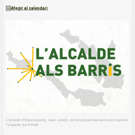
Afegir al calendari
L’alcalde d’Esparreguera, Juan Jurado, es desplaçarà als barris per explicar
l'impacte del POUM.