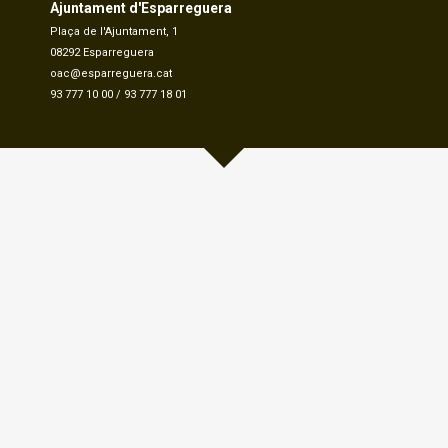
Ajuntament d'Esparreguera
Plaça de l'Ajuntament, 1
08292 Esparreguera
oac@esparreguera.cat
93 777 10 00
/
93 777 18 01