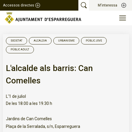
Accessos directes
M'interessa
SOCIETAT
ALCALDIA
URBANISME
PÚBLIC JOVE
PÚBLIC ADULT
L'alcalde als barris: Can
Comelles
L'1 de juliol
De les 18.00 a les 19.30 h
Jardins de Can Comelles
Plaça de la Serralada, s/n, Esparreguera