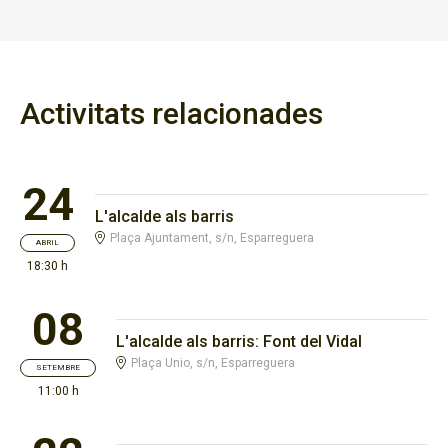
Activitats relacionades
24
L'alcalde als barris
Plaça Ajuntament, s/n, Esparreguera
ABRIL
18:30 h
08
L'alcalde als barris: Font del Vidal
Plaça Unio, s/n, Esparreguera
SETEMBRE
11:00 h