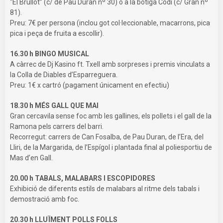
“El Brullot” (c/ de Pau Duran nº 30) o a la botiga Codi (c/ Gran nº
81).
Preu: 7€ per persona (inclou got col·leccionable, macarrons, pica
pica i peça de fruita a escollir).
16.30 h BINGO MUSICAL
A càrrec de Dj Kasino ft. Txell amb sorpreses i premis vinculats a
la Colla de Diables d’Esparreguera.
Preu: 1€ x cartró (pagament únicament en efectiu)
18.30 h MÉS GALL QUE MAI
Gran cercavila sense foc amb les gallines, els pollets i el gall de la
Ramona pels carrers del barri.
Recorregut: carrers de Can Fosalba, de Pau Duran, de l’Era, del
Lliri, de la Margarida, de l’Espígol i plantada final al poliesportiu de
Mas d’en Gall.
20.00 h TABALS, MALABARS I ESCOPIDORES
Exhibició de diferents estils de malabars al ritme dels tabals i
demostració amb foc.
20.30 h LLUÏMENT POLLS FOLLS