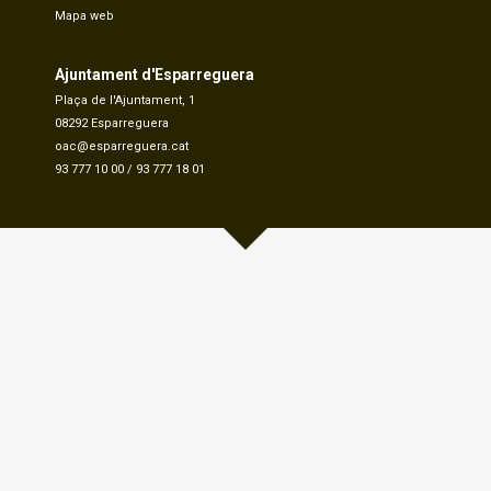
Mapa web
Ajuntament d'Esparreguera
Plaça de l'Ajuntament, 1
08292 Esparreguera
oac@esparreguera.cat
93 777 10 00
/
93 777 18 01