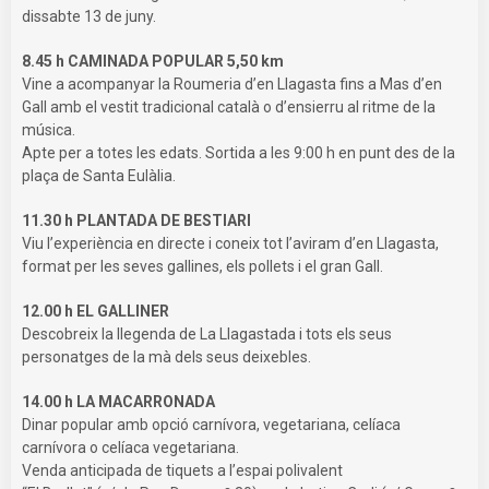
dissabte 13 de juny.
8.45 h CAMINADA POPULAR 5,50 km
Vine a acompanyar la Roumeria d’en Llagasta fins a Mas d’en
Gall amb el vestit tradicional català o d’ensierru al ritme de la
música.
Apte per a totes les edats. Sortida a les 9:00 h en punt des de la
plaça de Santa Eulàlia.
11.30 h PLANTADA DE BESTIARI
Viu l’experiència en directe i coneix tot l’aviram d’en Llagasta,
format per les seves gallines, els pollets i el gran Gall.
12.00 h EL GALLINER
Descobreix la llegenda de La Llagastada i tots els seus
personatges de la mà dels seus deixebles.
14.00 h LA MACARRONADA
Dinar popular amb opció carnívora, vegetariana, celíaca
carnívora o celíaca vegetariana.
Venda anticipada de tiquets a l’espai polivalent