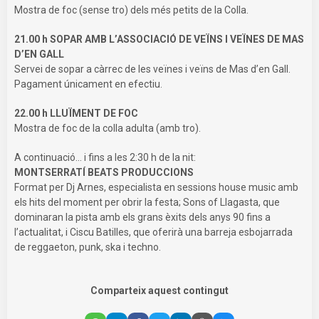
Mostra de foc (sense tro) dels més petits de la Colla.
21.00 h SOPAR AMB L’ASSOCIACIÓ DE VEÏNS I VEÏNES DE MAS
D’EN GALL
Servei de sopar a càrrec de les veïnes i veïns de Mas d’en Gall.
Pagament únicament en efectiu.
22.00 h LLUÏMENT DE FOC
Mostra de foc de la colla adulta (amb tro).
A continuació... i fins a les 2:30 h de la nit:
MONTSERRATÍ BEATS PRODUCCIONS
Format per Dj Arnes, especialista en sessions house music amb
els hits del moment per obrir la festa; Sons of Llagasta, que
dominaran la pista amb els grans èxits dels anys 90 fins a
l’actualitat, i Ciscu Batilles, que oferirà una barreja esbojarrada
de reggaeton, punk, ska i techno.
Comparteix aquest contingut