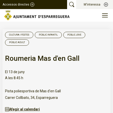
Accessos directes
M'interessa
CULTURA I FESTES
PÚBLIC INFANTIL
PÚBLIC JOVE
PÚBLIC ADULT
Roumeria Mas d'en Gall
El 13 de juny
A les 8.45 h
Pista poliesportiva de Mas d'en Gall
Carrer Collbato, 34, Esparreguera
Afegir al calendari