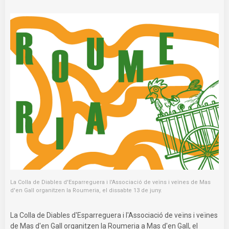
La Colla de Diables d'Esparreguera i l'Associació de veïns i veïnes de Mas
d'en Gall organitzen la Roumeria, el dissabte 13 de juny.
La Colla de Diables d'Esparreguera i l'Associació de veïns i veïnes
de Mas d'en Gall organitzen la Roumeria a Mas d'en Gall, el