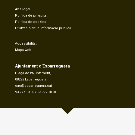
Avís legal
Política de privacitat
Política de cookies
Utilització de la informació pública
Accessibilitat
Mapa web
Ajuntament d'Esparreguera
Plaça de l'Ajuntament, 1
08292 Esparreguera
oac@esparreguera.cat
93 777 10 00
/
93 777 18 01