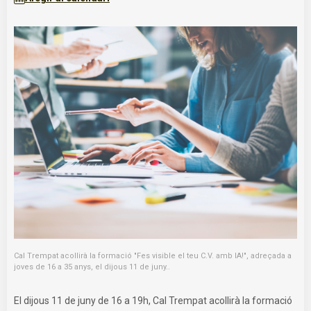
Cal Trempat acollirà la formació "Fes visible el teu C.V. amb IA!", adreçada a
joves de 16 a 35 anys, el dijous 11 de juny..
El dijous 11 de juny de 16 a 19h, Cal Trempat acollirà la formació