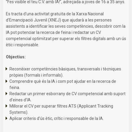
"Fes visible el teu C.V. amb IA!", adreçada a joves de 16 a 35 anys.
Es tracta d'una activitat gratuïta de la Xarxa Nacional
d'Emancipació Juvenil (XNEJ) que ajudarà a les persones
assistents a identificar les seves competències, descobrir com la
IA pot potenciar la recerca de feina i redactar un CV
competencial optimitzat per superar els filtres digitals amb un ús
ètic i responsable.
Objectius:
Reconèixer competències bàsiques, transversals i tècniques
pròpies (formals i informals).
Comprendre què és la IA i com pot ajudar en la recerca de
feina.
Redactar un primer esborrany de CV competencial amb suport
d’eines d’IA.
Millorar el CV per superar filtres ATS (Applicant Tracking
Systems).
Aplicar criteris d’ús ètic, crític i responsable de la IA.