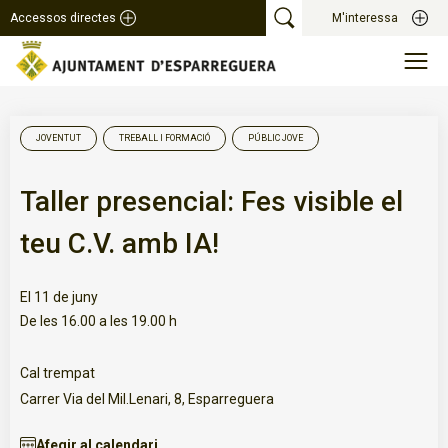
Accessos directes
M'interessa
JOVENTUT
TREBALL I FORMACIÓ
PÚBLIC JOVE
Taller presencial: Fes visible el
teu C.V. amb IA!
El 11 de juny
De les 16.00 a les 19.00 h
Cal trempat
Carrer Via del Mil.Lenari, 8, Esparreguera
Afegir al calendari