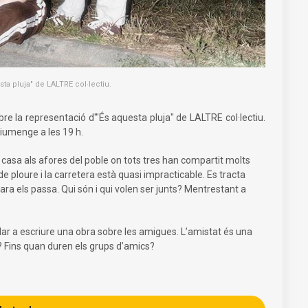
sta pluja" de LALTRE col·lectiu.
ubre la representació d'"És aquesta pluja" de LALTRE col·lectiu.
diumenge a les 19 h.
a casa als afores del poble on tots tres han compartit molts
e ploure i la carretera està quasi impracticable. Es tracta
a els passa. Qui són i qui volen ser junts? Mentrestant a
olar a escriure una obra sobre les amigues. L’amistat és una
? Fins quan duren els grups d’amics?