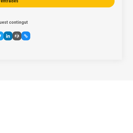
'entrades
uest contingut