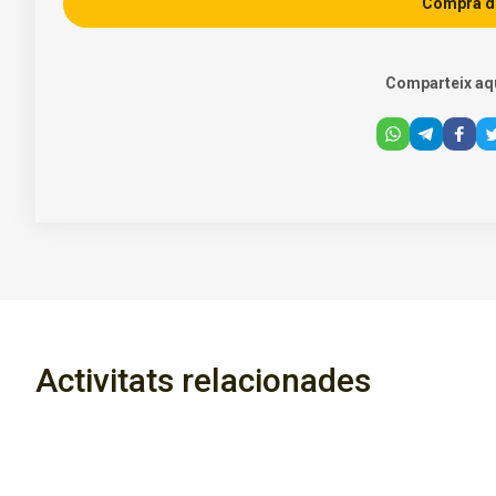
Compra d
Comparteix aq
Activitats relacionades