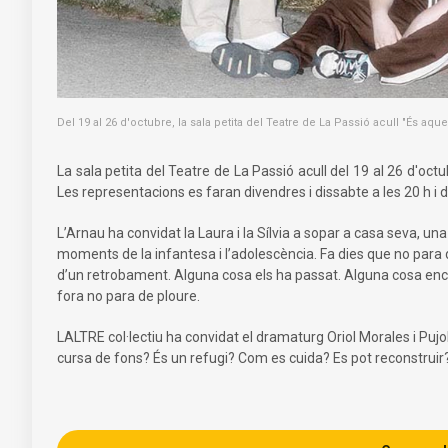
Del 19 al 26 d'octubre, la sala petita del Teatre de La Passió acull "És aque
La sala petita del Teatre de La Passió acull del 19 al 26 d'oct
Les representacions es faran divendres i dissabte a les 20 h i 
L’Arnau ha convidat la Laura i la Sílvia a sopar a casa seva, un
moments de la infantesa i l’adolescència. Fa dies que no para d
d’un retrobament. Alguna cosa els ha passat. Alguna cosa encar
fora no para de ploure.
LALTRE col·lectiu ha convidat el dramaturg Oriol Morales i Puj
cursa de fons? És un refugi? Com es cuida? Es pot reconstruir