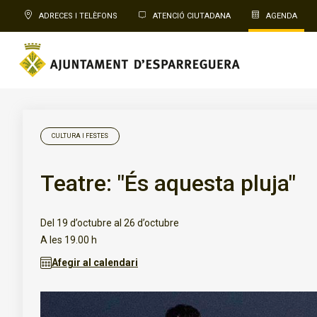
ADRECES I TELÈFONS
ATENCIÓ CIUTADANA
AGENDA
CULTURA I FESTES
Teatre: "És aquesta pluja"
Del 19 d’octubre al 26 d’octubre
A les 19.00 h
Afegir al calendari