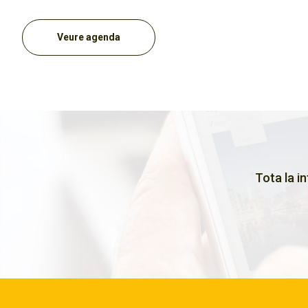
Veure agenda
Tota la i