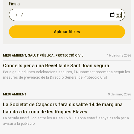
Fins a
MEDI AMBIENT,
SALUT PÚBLICA,
PROTECCIÓ CIVIL
16 de juny 2026
Consells per a una Revetlla de Sant Joan segura
Per a gaudir d'unes celebracions segures, l'Ajuntament recomana seguir les
mesures de prevenció de la Direcció General de Protecció Civil
MEDI AMBIENT
9 de març 2026
La Societat de Caçadors farà dissabte 14 de març una
batuda a la zona de les Roques Blaves
La batuda tindrà lloc entre les 8 i les 15 h i la zona estarà senyalitzada per a
avisar a la població