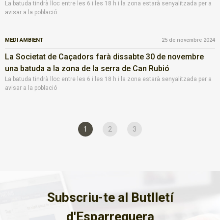
La batuda tindrà lloc entre les 6 i les 18 h i la zona estarà senyalitzada per a
avisar a la població
MEDI AMBIENT
25 de novembre 2024
La Societat de Caçadors farà dissabte 30 de novembre
una batuda a la zona de la serra de Can Rubió
La batuda tindrà lloc entre les 6 i les 18 h i la zona estarà senyalitzada per a
avisar a la població
1
2
3
Subscriu-te al Butlletí
d'Esparreguera