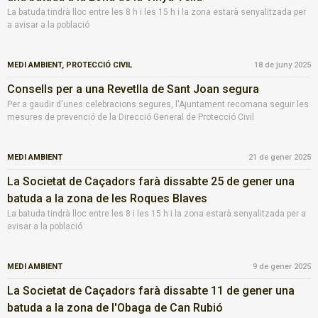
La batuda tindrà lloc entre les 8 h i les 15 h i la zona estarà senyalitzada per
a avisar a la població
MEDI AMBIENT,
PROTECCIÓ CIVIL
18 de juny 2025
Consells per a una Revetlla de Sant Joan segura
Per a gaudir d'unes celebracions segures, l'Ajuntament recomana seguir les
mesures de prevenció de la Direcció General de Protecció Civil
MEDI AMBIENT
21 de gener 2025
La Societat de Caçadors farà dissabte 25 de gener una
batuda a la zona de les Roques Blaves
La batuda tindrà lloc entre les 8 i les 15 h i la zona estarà senyalitzada per a
avisar a la població
MEDI AMBIENT
9 de gener 2025
La Societat de Caçadors farà dissabte 11 de gener una
batuda a la zona de l'Obaga de Can Rubió