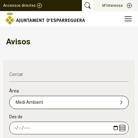
Accessos directes
M'interessa
Avisos
Cercar
Àrea
Des de