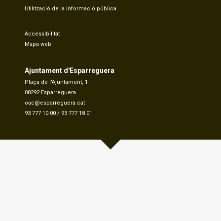
Utilització de la informació pública
Accessibilitat
Mapa web
Ajuntament d'Esparreguera
Plaça de l'Ajuntament, 1
08292 Esparreguera
oac@esparreguera.cat
93 777 10 00
/
93 777 18 01