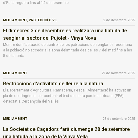
d'Esparreguera fins al 14 de desembre
MEDI AMBIENT,
PROTECCIÓ CIVIL
2 de desembre 2025
El dimecres 3 de desembre es realitzarà una batuda de
senglar al sector del Pujolet - Vinya Nova
Mentre duri l'actuació de control de les poblacions de senglar es recomana
a la població no accedir a la zona delimitada des de les 7 del matí fins a les
5 de la tarda
MEDI AMBIENT
29 de novembre 2025
Restriccions d'activitats de lleure a la natura
El Departament d’Agricultura, Ramaderia, Pesca i Alimentació ha activat un
pla de contingència per contenir el brot de pesta porcina africana (PPA)
detectat a Cerdanyola del Vallès
MEDI AMBIENT
25 de setembre 2025
La Societat de Caçadors farà diumenge 28 de setembre
una batuda a la zona de la Vinya Vella