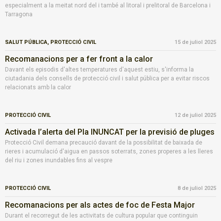
especialment a la meitat nord del i també al litoral i prelitoral de Barcelona i
Tarragona
SALUT PÚBLICA,
PROTECCIÓ CIVIL
15 de juliol 2025
Recomanacions per a fer front a la calor
Davant els episodis d'altes temperatures d'aquest estiu, s'informa la
ciutadania dels consells de protecció civil i salut pública per a evitar riscos
relacionats amb la calor
PROTECCIÓ CIVIL
12 de juliol 2025
Activada l’alerta del Pla INUNCAT per la previsió de pluges
Protecció Civil demana precaució davant de la possibilitat de baixada de
rieres i acumulació d'aigua en passos soterrats, zones properes a les lleres
del riu i zones inundables fins al vespre
PROTECCIÓ CIVIL
8 de juliol 2025
Recomanacions per als actes de foc de Festa Major
Durant el recorregut de les activitats de cultura popular que continguin