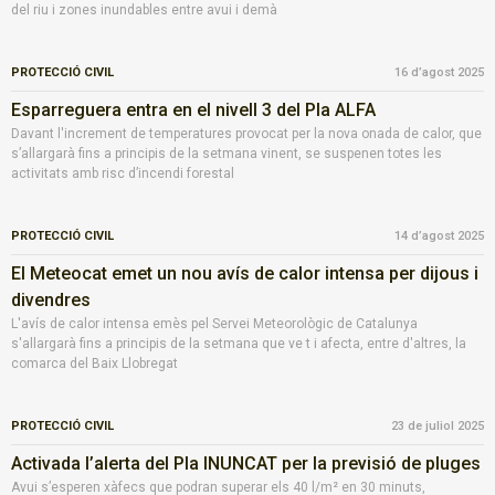
del riu i zones inundables entre avui i demà
PROTECCIÓ CIVIL
16 d’agost 2025
Esparreguera entra en el nivell 3 del Pla ALFA
Davant l'increment de temperatures provocat per la nova onada de calor, que
s’allargarà fins a principis de la setmana vinent, se suspenen totes les
activitats amb risc d’incendi forestal
PROTECCIÓ CIVIL
14 d’agost 2025
El Meteocat emet un nou avís de calor intensa per dijous i
divendres
L'avís de calor intensa emès pel Servei Meteorològic de Catalunya
s'allargarà fins a principis de la setmana que ve t i afecta, entre d'altres, la
comarca del Baix Llobregat
PROTECCIÓ CIVIL
23 de juliol 2025
Activada l’alerta del Pla INUNCAT per la previsió de pluges
Avui s’esperen xàfecs que podran superar els 40 l/m² en 30 minuts,