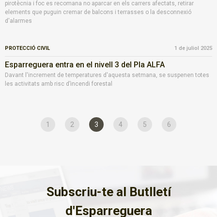
pirotècnia i foc es recomana no aparcar en els carrers afectats, retirar
elements que puguin cremar de balcons i terrasses o la desconnexió
d'alarmes
PROTECCIÓ CIVIL
1 de juliol 2025
Esparreguera entra en el nivell 3 del Pla ALFA
Davant l'increment de temperatures d'aquesta setmana, se suspenen totes
les activitats amb risc d’incendi forestal
1
2
3
4
5
6
Subscriu-te al Butlletí
d'Esparreguera