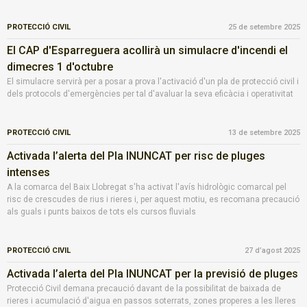
PROTECCIÓ CIVIL
25 de setembre 2025
El CAP d'Esparreguera acollirà un simulacre d'incendi el
dimecres 1 d'octubre
El simulacre servirà per a posar a prova l'activació d'un pla de protecció civil i
dels protocols d'emergències per tal d'avaluar la seva eficàcia i operativitat
PROTECCIÓ CIVIL
13 de setembre 2025
Activada l’alerta del Pla INUNCAT per risc de pluges
intenses
A la comarca del Baix Llobregat s'ha activat l'avís hidrològic comarcal pel
risc de crescudes de rius i rieres i, per aquest motiu, es recomana precaució
als guals i punts baixos de tots els cursos fluvials
PROTECCIÓ CIVIL
27 d’agost 2025
Activada l’alerta del Pla INUNCAT per la previsió de pluges
Protecció Civil demana precaució davant de la possibilitat de baixada de
rieres i acumulació d'aigua en passos soterrats, zones properes a les lleres