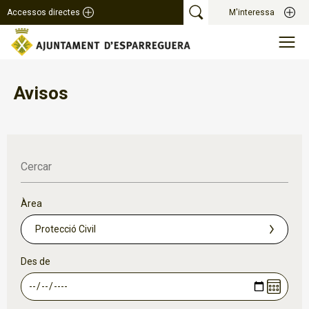
Accessos directes
M'interessa
Avisos
Cercar
Àrea
Des de