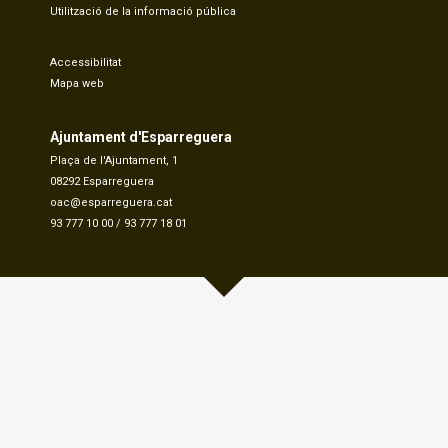
Utilització de la informació pública
Accessibilitat
Mapa web
Ajuntament d'Esparreguera
Plaça de l'Ajuntament, 1
08292 Esparreguera
oac@esparreguera.cat
93 777 10 00
/
93 777 18 01