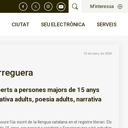
M'interessa
T
CIUTAT
SEU ELECTRÒNICA
SERVEIS
14 de març de 2024
arreguera
 oberts a persones majors de 15 anys
iva adults, poesia adults, narrativa
re l’ús escrit de la llengua catalana en el registre literari. Els
or de 15 anys, ser nascut o resident a Esparreguera o bé estudiar