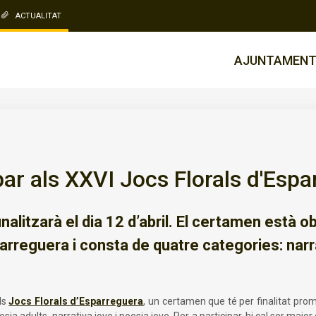
ACTUALITAT
AJUNTAMEN
ipar als XXVI Jocs Florals d'Esp
inalitzarà el dia 12 d’abril. El certamen està
rreguera i consta de quatre categories: narrat
ls
Jocs Florals d’Esparreguera
, un certamen que té per finalitat promou
sia adults, narrativa jove i poesia jove. Per a participar-hi cal ser maj