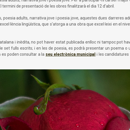
ermini de presentació de les obres finalitzarà el dia 12 d’abril.
s, poesia adults, narrativa jove i poesia jove, aquestes dues darreres adr
xcel·lència lingüística, que s’atorga a una obra que excel·leixi en el niv
catalana i inèdita, no pot haver estat publicada enlloc ni tampoc pot ha
e set fulls escrits; i en les de poesia, es podrà presentar un poema o
a es poden consultar a la
seu electrònica municipal
i les candidatures 