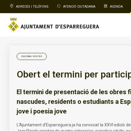
ADRECES I TELÈFONS
ATENCIÓ CIUTADANA
AGENDA
CULTURA I FESTES
Obert el termini per partic
El termini de presentació de les obres f
nascudes, residents o estudiants a Espa
jove i poesia jove
L’Ajuntament d’Esparreguera ja ha convocat la XXVI edició de
Jocs Florals consten de quatre categories, narrativa adults, poe