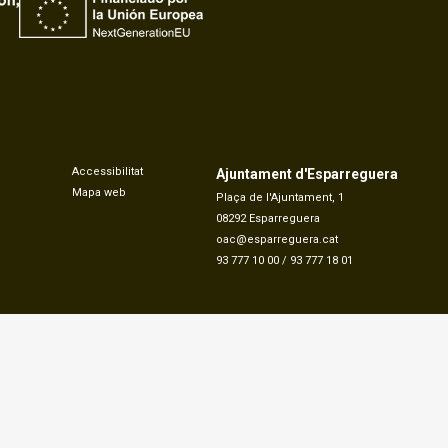
Accessibilitat
Ajuntament d'Esparreguera
Mapa web
Plaça de l'Ajuntament, 1
08292 Esparreguera
oac@esparreguera.cat
93 777 10 00
/
93 777 18 01