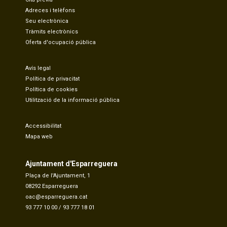
Adreces i telèfons
Seu electrònica
Tràmits electrònics
Oferta d'ocupació pública
Avís legal
Política de privacitat
Política de cookies
Utilització de la informació pública
Accessibilitat
Mapa web
Ajuntament d'Esparreguera
Plaça de l'Ajuntament, 1
08292 Esparreguera
oac@esparreguera.cat
93 777 10 00
/
93 777 18 01