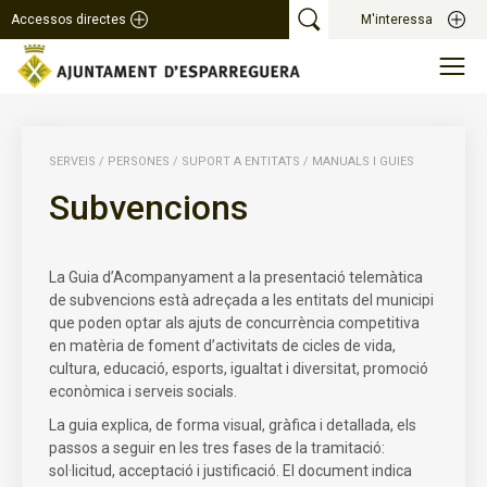
Accessos directes
M'interessa
SERVEIS
/
PERSONES
/
SUPORT A ENTITATS
/
MANUALS I GUIES
Subvencions
La Guia d’Acompanyament a la presentació telemàtica
de subvencions està adreçada a les entitats del municipi
que poden optar als ajuts de concurrència competitiva
en matèria de foment d’activitats de cicles de vida,
cultura, educació, esports, igualtat i diversitat, promoció
econòmica i serveis socials.
La guia explica, de forma visual, gràfica i detallada, els
passos a seguir en les tres fases de la tramitació:
sol·licitud, acceptació i justificació. El document indica