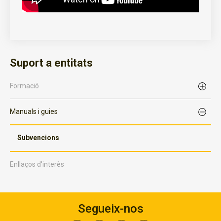
Suport a entitats
Formació
Manuals i guies
Subvencions
Enllaços d'interès
Segueix-nos