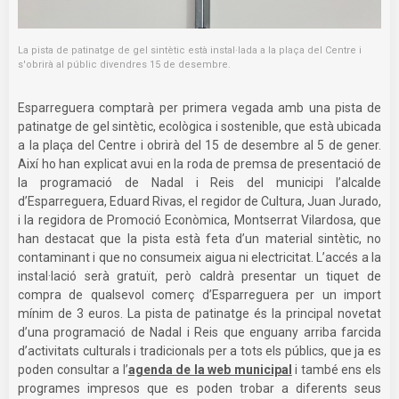
La pista de patinatge de gel sintètic està instal·lada a la plaça del Centre i
s'obrirà al públic divendres 15 de desembre.
Esparreguera comptarà per primera vegada amb una pista de
patinatge de gel sintètic, ecològica i sostenible, que està ubicada
a la plaça del Centre i obrirà del 15 de desembre al 5 de gener.
Així ho han explicat avui en la roda de premsa de presentació de
la programació de Nadal i Reis del municipi l’alcalde
d’Esparreguera, Eduard Rivas, el regidor de Cultura, Juan Jurado,
i la regidora de Promoció Econòmica, Montserrat Vilardosa, que
han destacat que la pista està feta d’un material sintètic, no
contaminant i que no consumeix aigua ni electricitat. L’accés a la
instal·lació serà gratuït, però caldrà presentar un tiquet de
compra de qualsevol comerç d’Esparreguera per un import
mínim de 3 euros. La pista de patinatge és la principal novetat
d’una programació de Nadal i Reis que enguany arriba farcida
d’activitats culturals i tradicionals per a tots els públics, que ja es
poden consultar a l’
agenda de la web municipal
i també ens els
programes impresos que es poden trobar a diferents seus