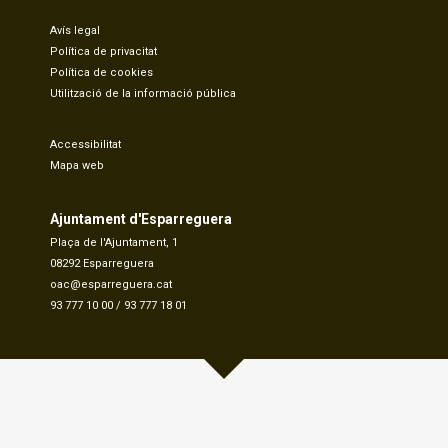
Avís legal
Política de privacitat
Política de cookies
Utilització de la informació pública
Accessibilitat
Mapa web
Ajuntament d'Esparreguera
Plaça de l'Ajuntament, 1
08292 Esparreguera
oac@esparreguera.cat
93 777 10 00
/
93 777 18 01