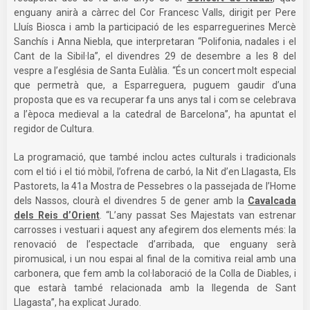
enguany anirà a càrrec del Cor Francesc Valls, dirigit per Pere
Lluís Biosca i amb la participació de les esparreguerines Mercè
Sanchís i Anna Niebla, que interpretaran “Polifonia, nadales i el
Cant de la Sibil·la”, el divendres 29 de desembre a les 8 del
vespre a l’església de Santa Eulàlia. “És un concert molt especial
que permetrà que, a Esparreguera, puguem gaudir d’una
proposta que es va recuperar fa uns anys tal i com se celebrava
a l’època medieval a la catedral de Barcelona”, ha apuntat el
regidor de Cultura.
La programació, que també inclou actes culturals i tradicionals
com el tió i el tió mòbil, l’ofrena de carbó, la Nit d’en Llagasta, Els
Pastorets, la 41a Mostra de Pessebres o la passejada de l’Home
dels Nassos, clourà el divendres 5 de gener amb la
Cavalcada
dels Reis d’Orient
. “L’any passat Ses Majestats van estrenar
carrosses i vestuari i aquest any afegirem dos elements més: la
renovació de l’espectacle d’arribada, que enguany serà
piromusical, i un nou espai al final de la comitiva reial amb una
carbonera, que fem amb la col·laboració de la Colla de Diables, i
que estarà també relacionada amb la llegenda de Sant
Llagasta”, ha explicat Jurado.