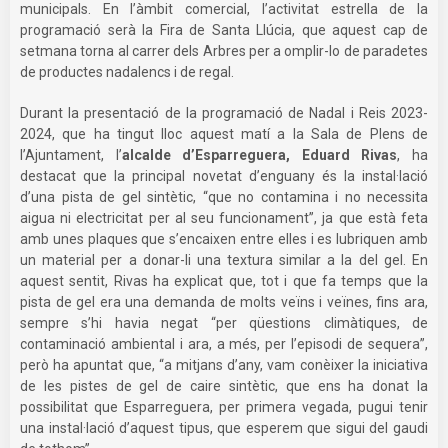
municipals. En l’àmbit comercial, l’activitat estrella de la
programació serà la Fira de Santa Llúcia, que aquest cap de
setmana torna al carrer dels Arbres per a omplir-lo de paradetes
de productes nadalencs i de regal.
Durant la presentació de la programació de Nadal i Reis 2023-
2024, que ha tingut lloc aquest matí a la Sala de Plens de
l’Ajuntament, l’
alcalde d’Esparreguera, Eduard Rivas
, ha
destacat que la principal novetat d’enguany és la instal·lació
d’una pista de gel sintètic, “que no contamina i no necessita
aigua ni electricitat per al seu funcionament”, ja que està feta
amb unes plaques que s’encaixen entre elles i es lubriquen amb
un material per a donar-li una textura similar a la del gel. En
aquest sentit, Rivas ha explicat que, tot i que fa temps que la
pista de gel era una demanda de molts veïns i veïnes, fins ara,
sempre s’hi havia negat “per qüestions climàtiques, de
contaminació ambiental i ara, a més, per l’episodi de sequera”,
però ha apuntat que, “a mitjans d’any, vam conèixer la iniciativa
de les pistes de gel de caire sintètic, que ens ha donat la
possibilitat que Esparreguera, per primera vegada, pugui tenir
una instal·lació d’aquest tipus, que esperem que sigui del gaudi