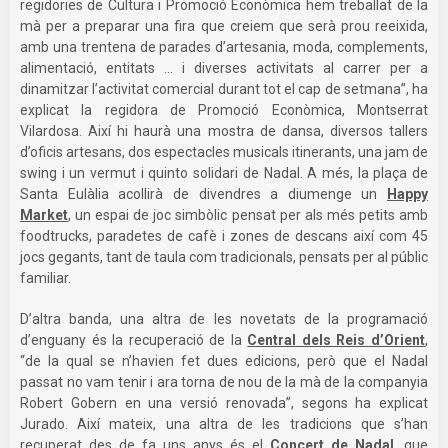
regidories de Cultura i Promoció Econòmica hem treballat de la
mà per a preparar una fira que creiem que serà prou reeixida,
amb una trentena de parades d’artesania, moda, complements,
alimentació, entitats ... i diverses activitats al carrer per a
dinamitzar l’activitat comercial durant tot el cap de setmana”, ha
explicat la regidora de Promoció Econòmica, Montserrat
Vilardosa. Així hi haurà una mostra de dansa, diversos tallers
d’oficis artesans, dos espectacles musicals itinerants, una jam de
swing i un vermut i quinto solidari de Nadal. A més, la plaça de
Santa Eulàlia acollirà de divendres a diumenge un
Happy
Market
, un espai de joc simbòlic pensat per als més petits amb
foodtrucks, paradetes de cafè i zones de descans així com 45
jocs gegants, tant de taula com tradicionals, pensats per al públic
familiar.
D’altra banda, una altra de les novetats de la programació
d’enguany és la recuperació de la
Central dels Reis d’Orient
,
“de la qual se n’havien fet dues edicions, però que el Nadal
passat no vam tenir i ara torna de nou de la mà de la companyia
Robert Gobern en una versió renovada”, segons ha explicat
Jurado. Així mateix, una altra de les tradicions que s’han
recuperat des de fa uns anys és el
Concert de Nadal
, que