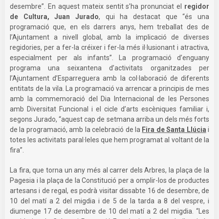
desembre”. En aquest mateix sentit s’ha pronunciat el
regidor
de Cultura, Juan Jurado
, qui ha destacat que “és una
programació que, en els darrers anys, hem treballat des de
l’Ajuntament a nivell global, amb la implicació de diverses
regidories, per a fer-la créixer i fer-la més il·lusionant i atractiva,
especialment per als infants”. La programació d’enguany
programa una seixantena d’activitats organitzades per
l’Ajuntament d’Esparreguera amb la col·laboració de diferents
entitats de la vila. La programació va arrencar a principis de mes
amb la commemoració del Dia Internacional de les Persones
amb Diversitat Funcional i el cicle d’arts escèniques familiar i,
segons Jurado, “aquest cap de setmana arriba un dels més forts
de la programació, amb la celebració de la
Fira de Santa Llúcia
i
totes les activitats paral·leles que hem programat al voltant de la
fira”.
La fira, que torna un any més al carrer dels Arbres, la plaça de la
Pagesia i la plaça de la Constitució per a omplir-los de productes
artesans i de regal, es podrà visitar dissabte 16 de desembre, de
10 del matí a 2 del migdia i de 5 de la tarda a 8 del vespre, i
diumenge 17 de desembre de 10 del matí a 2 del migdia. “Les