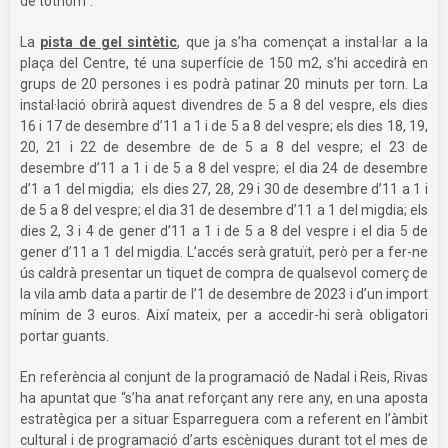
de tothom”.
La
pista de gel sintètic
, que ja s’ha començat a instal·lar a la
plaça del Centre, té una superfície de 150 m2, s’hi accedirà en
grups de 20 persones i es podrà patinar 20 minuts per torn. La
instal·lació obrirà aquest divendres de 5 a 8 del vespre, els dies
16 i 17 de desembre d’11 a 1 i de 5 a 8 del vespre; els dies 18, 19,
20, 21 i 22 de desembre de de 5 a 8 del vespre; el 23 de
desembre d’11 a 1 i de 5 a 8 del vespre; el dia 24 de desembre
d’1 a 1 del migdia; els dies 27, 28, 29 i 30 de desembre d’11 a 1 i
de 5 a 8 del vespre; el dia 31 de desembre d’11 a 1 del migdia; els
dies 2, 3 i 4 de gener d’11 a 1 i de 5 a 8 del vespre i el dia 5 de
gener d’11 a 1 del migdia. L’accés serà gratuït, però per a fer-ne
ús caldrà presentar un tiquet de compra de qualsevol comerç de
la vila amb data a partir de l’1 de desembre de 2023 i d’un import
mínim de 3 euros. Així mateix, per a accedir-hi serà obligatori
portar guants.
En referència al conjunt de la programació de Nadal i Reis, Rivas
ha apuntat que “s’ha anat reforçant any rere any, en una aposta
estratègica per a situar Esparreguera com a referent en l’àmbit
cultural i de programació d’arts escèniques durant tot el mes de