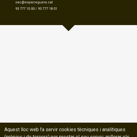
oac@esparreguera.cat
93 777 10 00
/
93 777 18 01
Aquest lloc web fa servir cookies tècniques i analítiques
(pròpies i de tercers) per prestar el seu servei, millorar els