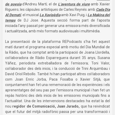
de poesia
d’Andreu Martí; el de
L’aventura de viure
amb Xavier
Rigueiro; les càpsules artístiques de Carles Reynés amb
Cada Dia
Al Dematí
; el musical
La Xavipèdia
amb Xavi Puig; i
La Makina del
temps
de DJ Jose. Aquesta secció forma part de l’aposta
iniciada l’any passat per generar una emissora més diversificada
i actualitzada, amb més formats audiovisuals i multimèdia.
La presentació de la plataforma REPodcasts s’ha fet aquest
matí durant el programa especial amb motiu del Dia Mundial de
la Ràdio, que ha comptat amb la participació de Joana Llordella,
col·laboradora de Ràdio Esparreguera durant 35 anys; Susana
Yáñez, periodista extreballadora de l’emissora; Toni Valor,
col·laborador des dels inicis; i la conducció de Trini Arquimbau i
David Oriol Rebollo. També hi han participat altres col·laboradors
com Joan Enric Jorba, Paca Fosalba o Xavier Sitjà, que
conjuntament han fet una rememoració de les experiències i els
aprenentatges del seu pas per l’emissora municipal i han fet un
repàs històric des dels inicis de les emissores municipals fins a
l'actualitat. Una de les intervencions destacades ha estat la del
nou
regidor de Comunicació, Juan Jurado,
que ha reivindicat
que el futur del mitjà radiofònic passa per una transformació i