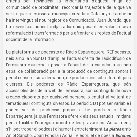
antena per reivindicar la importància d’aquest mitjà de
comunicació de proximitat i recordar la trajectòria de la que va
ser la quarta emissora municipal creada a Catalunya. També hi
ha intervingut el nou regidor de Comunicació, Juan Jurado, que
ha reivindicat aquest mitjà radiofònic posant en valor la seva
reformulació i transformació per a afrontar els reptes de l’actual
societat de la informació.
La plataforma de podcasts de Ràdio Esparreguera, REPodcasts,
neix amb la voluntat d’ampliar l’actual oferta de radiodifusió de
l’emissora municipal i posar a l’abast de la ciutadania un nou
espai de col·laboració per a la producció de continguts sonors i
per al consum, sota demanda, de produccions sobre temàtiques
diverses. Els podcasts de Ràdio Esparreguera, que són
accessibles des de la web de l'emissora, són continguts de nova
creació elaborats per qualsevol persona o entitat al voltant de
temàtiques i continguts diversos. La periodicitat pot ser variable i
poden ser de producció pròpia o bé produïts a Ràdio
Esparreguera, ja que l'emissora ofereix els seus estudis i mitjans
per a facilitar l'enregistrament de les gravacions. Actualment,
s’hi pot trobar el podcast d’humor i entreteniment
La platea
amb
Aniol Sancho, Joan Fonollà i Adrià Tejedor; el de poesia
Estones