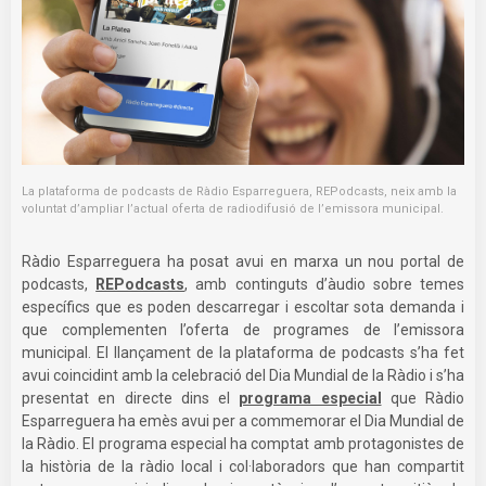
La plataforma de podcasts de Ràdio Esparreguera, REPodcasts, neix amb la
voluntat d’ampliar l’actual oferta de radiodifusió de l’emissora municipal.
Ràdio Esparreguera ha posat avui en marxa un nou portal de
podcasts,
REPodcasts
, amb continguts d’àudio sobre temes
específics que es poden descarregar i escoltar sota demanda i
que complementen l’oferta de programes de l’emissora
municipal. El llançament de la plataforma de podcasts s’ha fet
avui coincidint amb la celebració del Dia Mundial de la Ràdio i s’ha
presentat en directe dins el
programa especial
que Ràdio
Esparreguera ha emès avui per a commemorar el Dia Mundial de
la Ràdio. El programa especial ha comptat amb protagonistes de
la història de la ràdio local i col·laboradors que han compartit