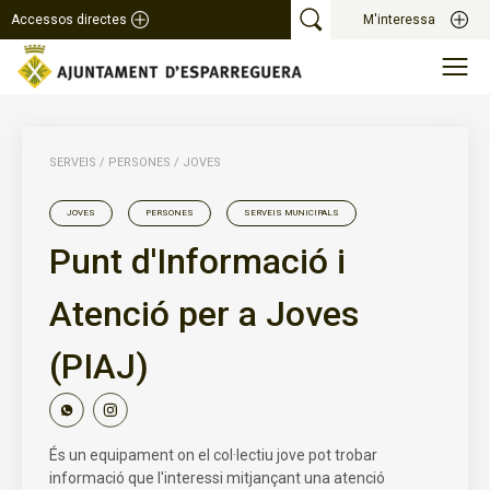
Accessos directes
M'interessa
SERVEIS
/
PERSONES
/
JOVES
JOVES
PERSONES
SERVEIS MUNICIPALS
Punt d'Informació i
Atenció per a Joves
(PIAJ)
És un equipament on el col·lectiu jove pot trobar
informació que l'interessi mitjançant una atenció