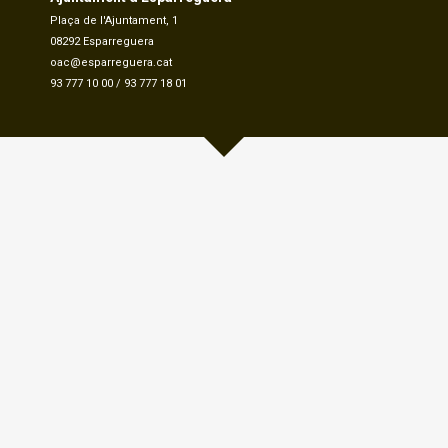
Plaça de l'Ajuntament, 1
08292 Esparreguera
oac@esparreguera.cat
93 777 10 00
/
93 777 18 01