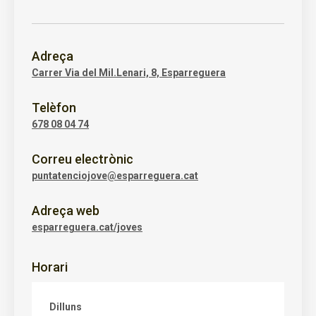
Adreça
Carrer Via del Mil.Lenari, 8, Esparreguera
Telèfon
678 08 04 74
Correu electrònic
puntatenciojove@esparreguera.cat
Adreça web
esparreguera.cat/joves
Horari
Dilluns