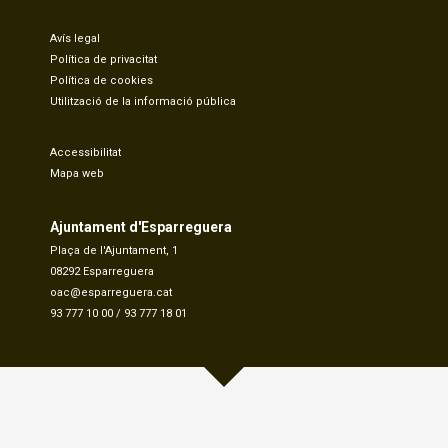
Avís legal
Política de privacitat
Política de cookies
Utilització de la informació pública
Accessibilitat
Mapa web
Ajuntament d'Esparreguera
Plaça de l'Ajuntament, 1
08292 Esparreguera
oac@esparreguera.cat
93 777 10 00
/
93 777 18 01