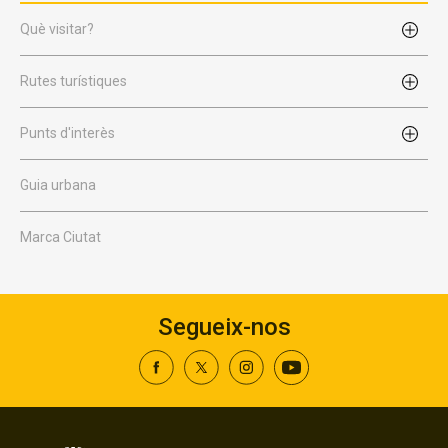
Què visitar?
Rutes turístiques
Punts d'interès
Guia urbana
Marca Ciutat
Segueix-nos