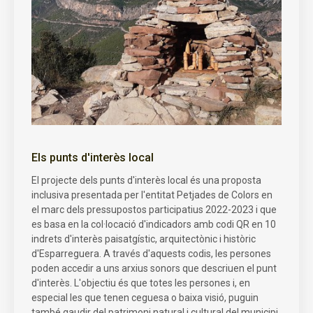
Els punts d'interès local
El projecte dels punts d'interès local és una proposta
inclusiva presentada per l'entitat Petjades de Colors en
el marc dels pressupostos participatius 2022-2023 i que
es basa en la col·locació d'indicadors amb codi QR en 10
indrets d'interès paisatgístic, arquitectònic i històric
d'Esparreguera. A través d'aquests codis, les persones
poden accedir a uns arxius sonors que descriuen el punt
d'interès. L'objectiu és que totes les persones i, en
especial les que tenen ceguesa o baixa visió, puguin
també gaudir del patrimoni natural i cultural del municipi.