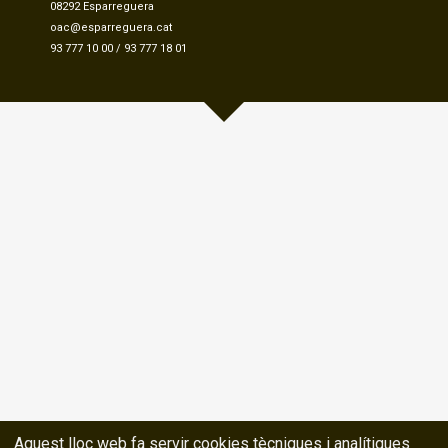
08292 Esparreguera
oac@esparreguera.cat
93 777 10 00
/
93 777 18 01
Aquest lloc web fa servir cookies tècniques i analítiques